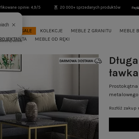
fikowane opinie: 4,9/5
20 000+ sprzedanych produktów
SEASON SALE
KOLEKCJE
MEBLE Z GRANITU
MEBLE B
ROJEKTANTA
MEBLE OD RĘKI
Długa
ławka
Prostokątna 
metalowego s
Rozłóż zakup