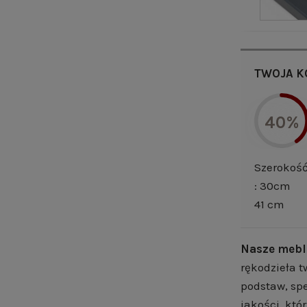
TWOJA K
40%
Szerokoś
: 30cm
41 cm
Nasze mebl
rękodzieła t
podstaw, spe
jakości, któ