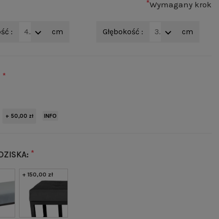
*
Wymagany krok
ść :
40
cm
Głębokość :
30
cm
*
:
INFO
+ 50,00 zł
*
DZISKA:
+ 150,00 zł