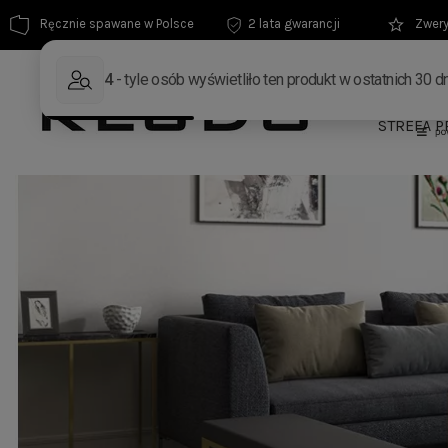
Ręcznie spawane w Polsce
2 lata gwarancji
Zwery
MEBLE
STREFA P