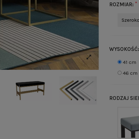
*
ROZMIAR:
Szeroko
WYSOKOŚĆ
41 cm
46 cm
RODZAJ SIE