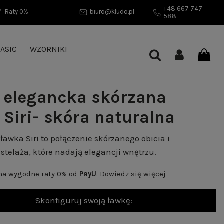
+48 667 747
Raty 0%
biuro@kludo.pl
588
ASIC
WZORNIKI
 elegancka skórzana
 Siri- skóra naturalna
ławka Siri to połączenie skórzanego obicia i
telaża, które nadają elegancji wnętrzu.
 na wygodne raty 0% od
PayU
.
Dowiedz się więcej
Skonfiguruj swoją ławkę: