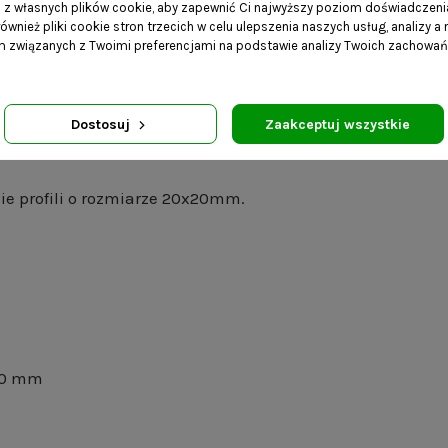
e stali, co daje pewność jego wytrzymałości i stabilności
a z własnych plików cookie, aby zapewnić Ci najwyższy poziom doświadczenia
ównież pliki cookie stron trzecich w celu ulepszenia naszych usług, analizy a
 zapobieżenia przewróceniu się, dołączone zostały 4 podk
am związanych z Twoimi preferencjami na podstawie analizy Twoich zachowa
iu. Pełniąc rolę siedziska przy stole, idealnie współgra 
 czy również jako pomocnik przy pianinie. To wszechstron
Daj swojemu wnętrzu niepowtarzalny urok loftowego stylu i
Dostosuj
Zaakceptuj wszystkie
zie profili o rozmiarze 20x20mm.
 20 mm