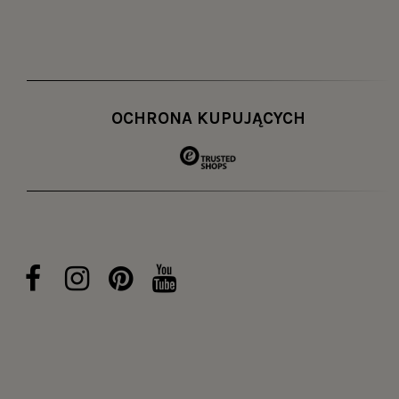
Konsola industrialna – funkcjonalna i
Wszystkie konsole industrialne z oferty Kludo to mod
sprawdzone i solidne meble. Dzięki temu mamy pewno
wykonane ręcznie – oznacza to, że w ramach zamówie
OCHRONA KUPUJĄCYCH
pasować do stworzonej przez Ciebie aranżacji.
Zamawiając u nas stolik przyścienny w stylu loft, mo
metalowej podstawy oraz różnych cech blatu, takich
Twojego domu lub mieszkania. Decydując się na meb
posłuży Ci przez naprawdę długi czas. Nasze propozy
estetyki, a także funkcjonalności.
Loftowe konsole drewniane do przedpo
Bez względu na styl i rozmiar konsola lub toaletka 
stawia się na nich dekoracje. Dzięki temu można st
toaletce? Podstawą powinny być lampy – najlepiej 