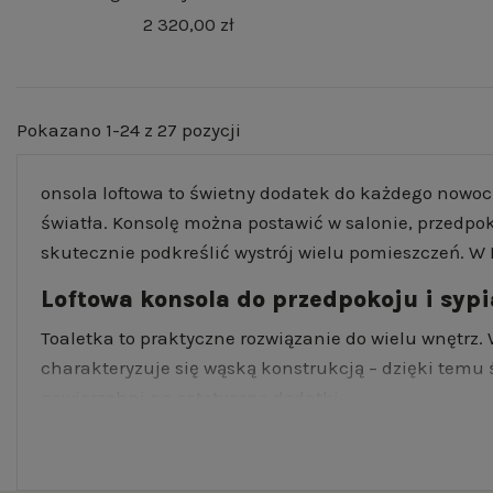
2 320,00 zł
Pokazano 1-24 z 27 pozycji
onsola loftowa to świetny dodatek do każdego nowoc
światła. Konsolę można postawić w salonie, przedpok
skutecznie podkreślić wystrój wielu pomieszczeń. W
Loftowa konsola do przedpokoju i sypi
Toaletka to praktyczne rozwiązanie do wielu wnętrz.
charakteryzuje się wąską konstrukcją – dzięki tem
powierzchni na estetyczne dodatki.
Konsola loftowa do przedpokoju może być ustawiona np
Na meblu można odłożyć klucze, torebkę czy wszelk