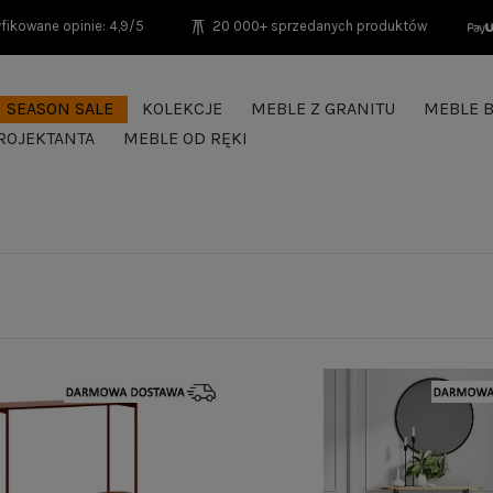
fikowane opinie: 4,9/5
20 000+ sprzedanych produktów
SEASON SALE
KOLEKCJE
MEBLE Z GRANITU
MEBLE B
ROJEKTANTA
MEBLE OD RĘKI