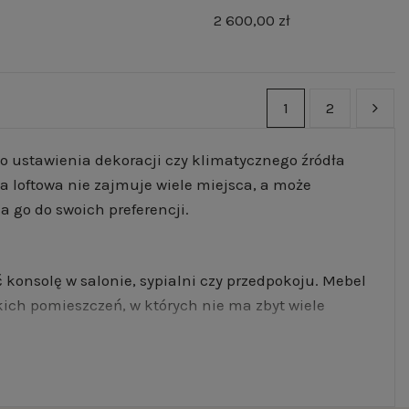
2 600,00 zł
1
2
o ustawienia dekoracji czy klimatycznego źródła
a loftowa nie zajmuje wiele miejsca, a może
 go do swoich preferencji.
 konsolę w salonie, sypialni czy przedpokoju. Mebel
ich pomieszczeń, w których nie ma zbyt wiele
ić nie tylko jej estetykę, lecz także praktyczność.
u lub wychodzeniu z domu. Takie rozwiązanie będzie