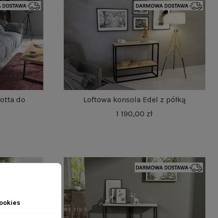
otta do
Loftowa konsola Edel z półką
1 190,00 zł
ookies