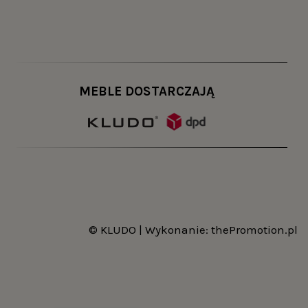
Dbamy o to, by do naszych klientów trafiały jedynie
wiele lat. Warto zaznaczyć, że proponujemy konsole
lądu i projektu. W efekcie konsola będzie idealnie
MEBLE DOSTARCZAJĄ
d. Możliwy jest
m.in
. wybór wielkości mebla, koloru
wać mebel, który idealnie pasuje do wystroju
o, możesz zyskać element wyposażenia, który
 którzy wymagają od mebli trwałości, unikalnej
© KLUDO | Wykonanie:
thePromotion.pl
rzystać na różne sposoby. Przede wszystkim jednak
o dokładnie można umieścić na industrialnej
 dobrane oświetlenie nie tylko umożliwia