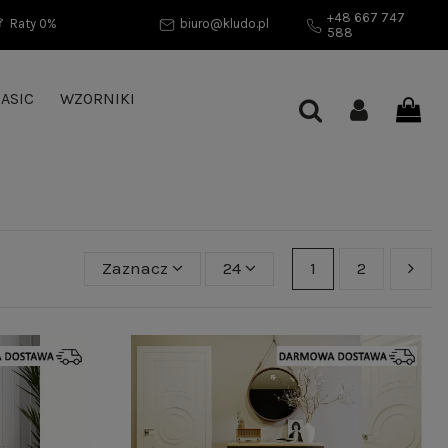
+48 667 747
Raty 0%
biuro@kludo.pl
588
ASIC
WZORNIKI
Zaznacz
24
1
2