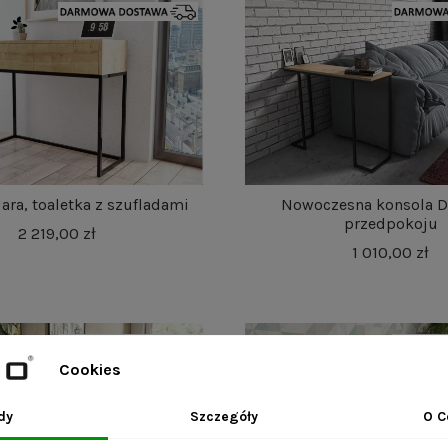
ara, toaletka z szufladami
Nowoczesna konsola D
przedpokoju
2 219,00 zł
1 010,00 zł
Cookies
dy
Szczegóły
O C