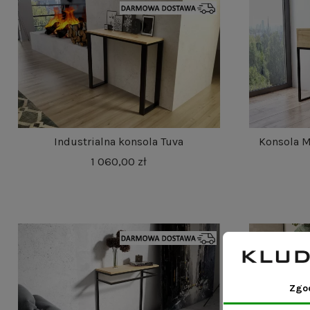
Industrialna konsola Tuva
Konsola M
1 060,00 zł
Zgo