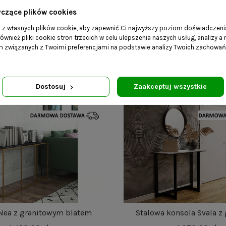
yczące plików cookies
a z własnych plików cookie, aby zapewnić Ci najwyższy poziom doświadczenia
ównież pliki cookie stron trzecich w celu ulepszenia naszych usług, analizy a
onsola Kris Cross
Loftowa konsola Halli na
am związanych z Twoimi preferencjami na podstawie analizy Twoich zachowa
konstrukcji
1 060,00 zł
1 090,00 zł
Dostosuj
Zaakceptuj wszystkie
Nea z granitowym blatem
Stalowa konsola Svala z