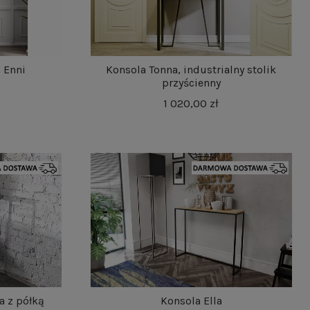
 Enni
Konsola Tonna, industrialny stolik
przyścienny
1 020,00 zł
a z półką
Konsola Ella