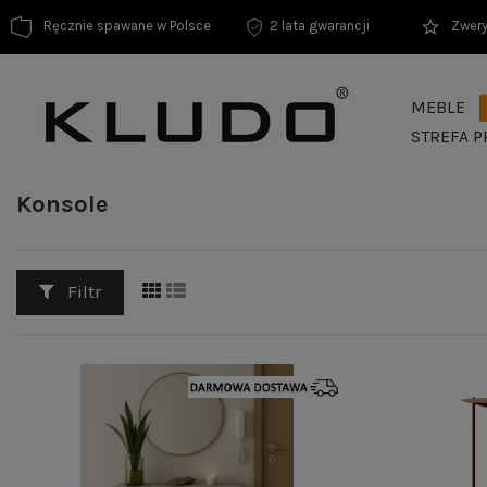
Ręcznie spawane w Polsce
2 lata gwarancji
Zwery
MEBLE
STREFA P
Konsole
Filtr