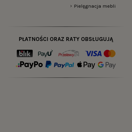
Pielęgnacja mebli
 solidna
ele, które charakteryzują się wysoką jakością wykonania. 
ść, że modele z naszego asortymentu będą służyć przez 
nia możesz wprowadzić własne modyfikacje dotyczące wyg
PŁATNOŚCI ORAZ RATY OBSŁUGUJĄ
żesz samodzielnie spersonalizować jej konstrukcję i wyglą
 jak jego grubość czy barwa. Z nami masz szansę przygoto
el do przedpokoju – konsole w loftowym wydaniu od Klud
cje cenione są przez najbardziej wymagających klientów,
koju i salonu – co na nich postawić?
loft jest bardzo funkcjonalnym meblem, który można wyko
worzyć wyjątkowe wnętrza o niepowtarzalnym klimacie. C
dopasowane do klimatu całego pomieszczenia. Odpowiednio