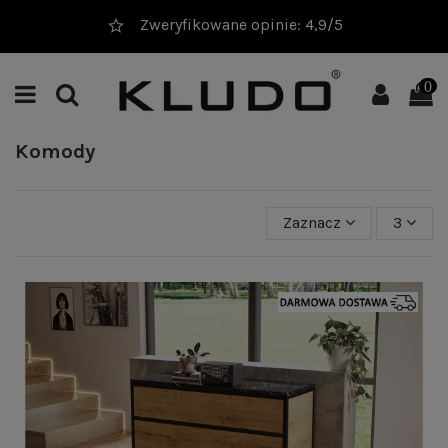
Zweryfikowane opinie: 4,9/5
0
Komody
Zaznacz
3