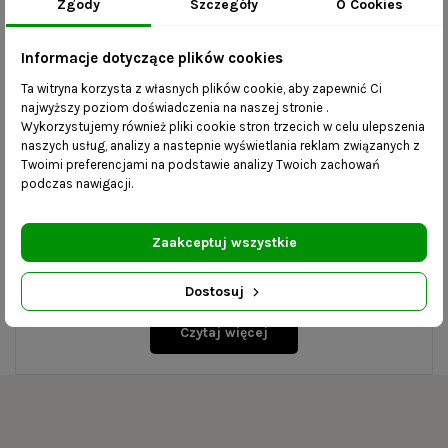
3 950,00 zł
Zgody
Szczegóły
O Cookies
Informacje dotyczące plików cookies
Ta witryna korzysta z własnych plików cookie, aby zapewnić Ci
Komoda to mebel wielofunkcyjny. Służy do
najwyższy poziom doświadczenia na naszej stronie .
Wykorzystujemy również pliki cookie stron trzecich w celu ulepszenia
przechowywania wielu różnych przedmiotów – od
naszych usług, analizy a nastepnie wyświetlania reklam związanych z
tekstyliów przez odzież po dokumenty i
Twoimi preferencjami na podstawie analizy Twoich zachowań
elektronikę. To również element wyposażenia, który
podczas nawigacji.
pełni funkcję dekoracyjną. Jeśli chcesz zaaranżować
nowoczesne, loftowe wnętrze, wybierz komody w
Zaakceptuj wszystkie
stylu industrialnym. Stylowe i solidne modele
znajdziesz w Kludo.
Dostosuj
Komoda loftowa – do sypialni, salonu i
Czytaj więcej
biura
Komoda w stylu loft to świetna propozycja dla
wielu wnętrz. Możesz umieścić ją w sypialni,
biurze, salonie czy pokoju młodzieżowym. Taki