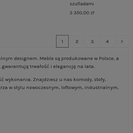
szufladami
3 350,00 zł
1
2
3
4
ikalnym designem. Meble są produkowane w Polsce, a
 gwarantują trwałość i elegancję na lata.
ść wykonania. Znajdziesz u nas komody, stoły,
nętrza w stylu nowoczesnym, loftowym, industrialnym,
n. Choć nie jesteśmy dużym sklepem, oferujemy
ięki temu masz pewność, że wybierasz coś