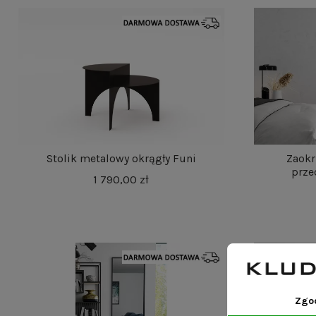
Stolik metalowy okrągły Funi
Zaokr
prze
1 790,00 zł
Zgo