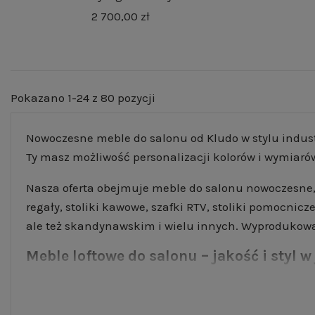
2 700,00 zł
Pokazano 1-24 z 80 pozycji
Nowoczesne meble do salonu od Kludo w stylu indust
Ty masz możliwość personalizacji kolorów i wymiarów.
Nasza oferta obejmuje meble do salonu nowoczesne, k
regały, stoliki kawowe, szafki RTV, stoliki pomocnic
ale też skandynawskim i wielu innych. Wyprodukowan
Meble loftowe do salonu – jakość i styl 
Nasze nowoczesne meble do salonu to propozycja dla
starannie wyselekcjonowane modele, które są perfek