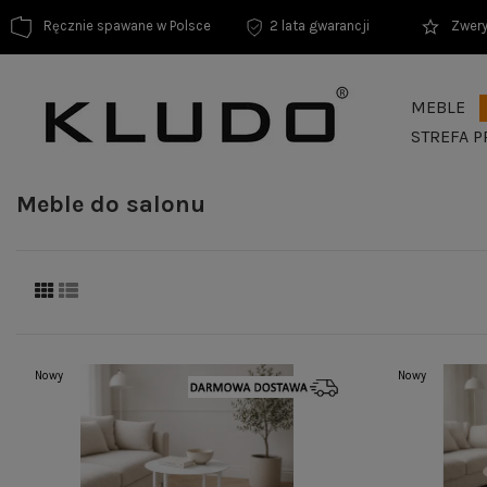
Ręcznie spawane w Polsce
2 lata gwarancji
Zwery
MEBLE
STREFA P
Meble do salonu
Nowy
Nowy