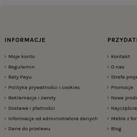
wyjątkowego. Nasze komody charakteryzują się pros
drewna blatu oraz metalowych podstaw – dostępne w
Stoliki kawowe i pomocnicze to nieodłączny elemen
modele posiadają eleganckie granitowe blaty.
INFORMACJE
PRZYDAT
Dzięki możliwości dopasowania wymiarów niektórych m
Moje konto
Kontakt
Ekskluzywne nowoczesne meble do salon
Regulamin
O nas
Ekskluzywne nowoczesne meble do salonu to inwestycja
funkcjonalne, ale również estetycznie wykonane. Sol
Raty Payu
Strefa pro
eleganckie.
Polityka prywatności i cookies
Promocje
Reklamacje i zwroty
Nowe prod
Regały i półki wiszące w stylu industrialnym dodaj
loftowe do salonu to połączenie surowości metalu z 
Dostawa i płatności
Najczęści
swoich potrzeb.
Informacje od administratora danych
Meble z fo
Meble loftowe do salonu – stwórz wyjątk
Dane do przelewu
Blog