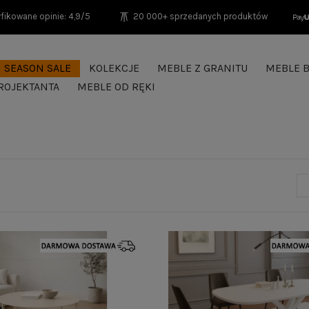
fikowane opinie: 4,9/5
20 000+ sprzedanych produktów
SEASON SALE
KOLEKCJE
MEBLE Z GRANITU
MEBLE B
ROJEKTANTA
MEBLE OD RĘKI