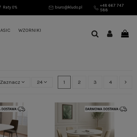
+48 667 747
Raty 0%
biuro@kludo.pl
588
ASIC
WZORNIKI
Zaznacz
24
1
2
3
4