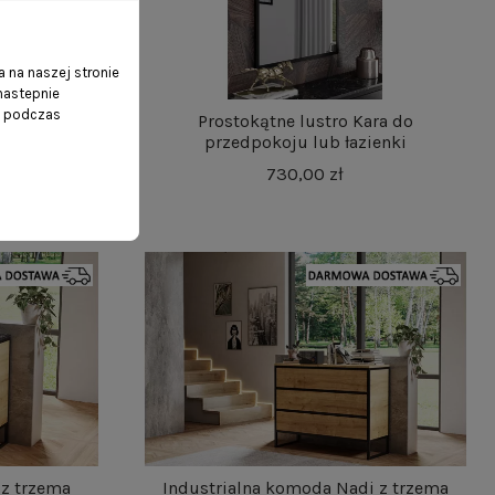
 na naszej stronie
 nastepnie
ń podczas
alową ramą
Prostokątne lustro Kara do
przedpokoju lub łazienki
730,00 zł
z trzema
Industrialna komoda Nadi z trzema