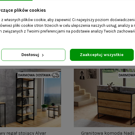
yczące plików cookies
a z własnych plików cookie, aby zapewnić Ci najwyższy poziom doświadczenia
ównież pliki cookie stron trzecich w celu ulepszenia naszych usług, analizy a
am związanych z Twoimi preferencjami na podstawie analizy Twoich zachowa
y regał stojący Morten
Okrągłe lustro Goa ze st
7 250,00 zł
669,00 zł
Dostosuj
Zaakceptuj wszystkie
wy regał stojący Alvar
Granitowa komoda Nadi 