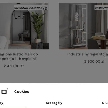
ąglone lustro Mari do
Industrialny regał stoj
dpokoju lub sypialni
3 900,00 zł
2 470,00 zł
Cookies
dy
Szczegóły
O C