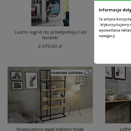
Informacje dot
Ta witryna korzyst
. Wykorzystujemy r
wyświetlania rekl
Lustro Ingrid do przedpokoju lub
Stalow
nawigacji.
łazienki
2 270,00 zł
Nowoczesny regał stalowy Noak
Lofto