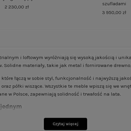
szufladami
2 230,00 zł
3 950,00 zł
rialnym i loftowym wyróżniają się wysoką jakością i un
 Solidne materiały, takie jak metal i fornirowane drewno,
tóre łączą w sobie styl, funkcjonalność i najwyższą jako
ze oraz półki wiszące. Wszystkie te meble wpiszą się we w
e w Polsce, zapewniają solidność i trwałość na lata.
w jednym
 tych, którzy cenią sobie wysoką jakość i unikalny desig
Czytaj więcej
cyjnie wykonane i dostępne w ograniczonych seriach. Dz