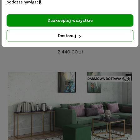
podczas nawigacji.
Zaakceptuj wszystkie
Dostosuj
Minimalistyczna szafka RTV Alvi z szufladą
2 440,00 zł