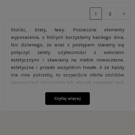
1
2
Stoliki, blaty, ławy. Prozaiczne elementy
wyposażenia, z których korzystamy każdego dnia.
Nic dziwnego, że wraz z postępem staramy się
połączyć zalety użyteczności z walorami
estetycznymi i stawiamy na meble nowoczesne,
estetyczne i przede wszystkim trwałe. A że każdy
ma inne potrzeby, to oczywiście oferta stolików
powinna być różnorodna tak, aby jak najwięcej tych
potrzeb zaspokoić.
Czytaj więcej
Stoliki kawowe do salonu stanowią podobnie
istotny element wyposażenia, co stolik
pomocniczy. A i jednych i drugich mamy w ofercie
całkiem sporo. Jeśli interesuje Was industrialny
stolik kawowy z okrągłym blatem- oczywiście, że