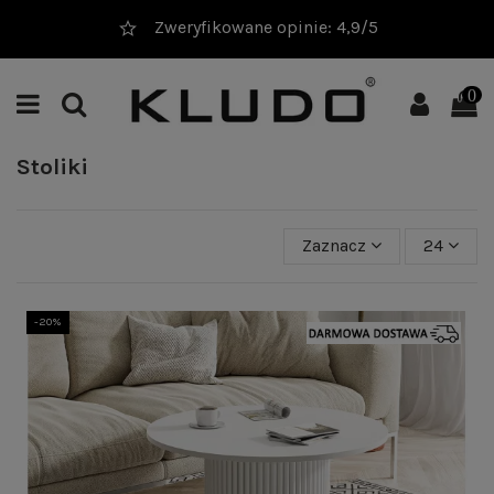
20 000+ sprzedanych produktów
0
Stoliki
Zaznacz
24
-20%