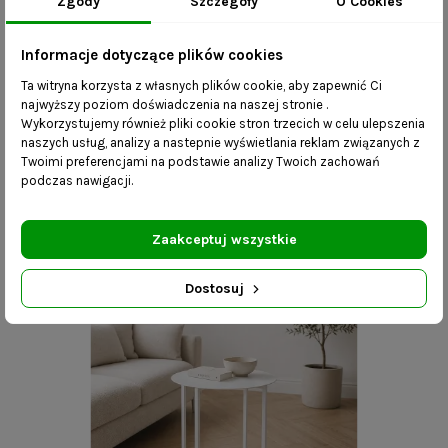
Zgody
Szczegóły
O Cookies
Informacje dotyczące plików cookies
Ta witryna korzysta z własnych plików cookie, aby zapewnić Ci
najwyższy poziom doświadczenia na naszej stronie .
Wykorzystujemy również pliki cookie stron trzecich w celu ulepszenia
naszych usług, analizy a nastepnie wyświetlania reklam związanych z
Okrągły stolik kawowy Ralf
Twoimi preferencjami na podstawie analizy Twoich zachowań
podczas nawigacji.
1 270,00 zł
Zaakceptuj wszystkie
Nowy
Dostosuj