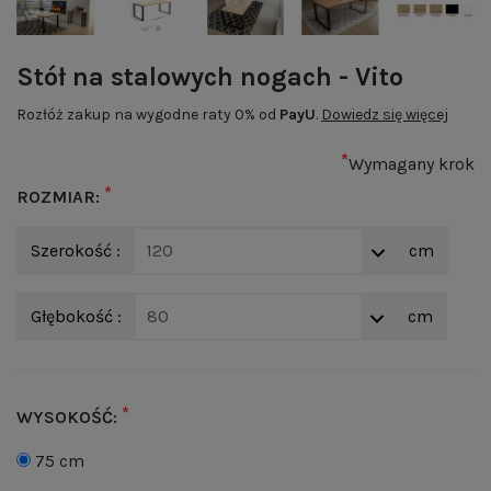
Stół na stalowych nogach - Vito
Rozłóż zakup na wygodne raty 0% od
PayU
.
Dowiedz się więcej
*
Wymagany krok
*
ROZMIAR:
Szerokość :
120
cm
Głębokość :
80
cm
*
WYSOKOŚĆ:
75 cm