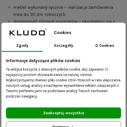
mebel wykonany ręcznie – realizacja zamówienia
trwa do 30 dni roboczych
dostępność różnych rozmiarów – skontaktuj się z
nami i wybierz dowolne wymiary.
Cookies
Zdjęcia mają charakter poglądowy – usłojenie i odcień
blatów i półek mogą nieznacznie odbiegać od
Zgody
Szczegóły
O Cookies
rzeczywistości ze względu na naturalne różnice w
wykorzystywanym aktualnie przez nas materiale. Na
Informacje dotyczące plików cookies
odbiór kolorów mogą mieć także wpływ ustawienia
Ta witryna korzysta z własnych plików cookie, aby zapewnić Ci
ekranu komputera lub monitora urządzenia mobilnego.
najwyższy poziom doświadczenia na naszej stronie .
Wykorzystujemy również pliki cookie stron trzecich w celu ulepszenia
naszych usług, analizy a nastepnie wyświetlania reklam związanych z
Twoimi preferencjami na podstawie analizy Twoich zachowań
Szczegóły produktu
podczas nawigacji.
Indeks
STÓŁ VITO 120x80
Zaakceptuj wszystkie
Zobacz także
Dostosuj