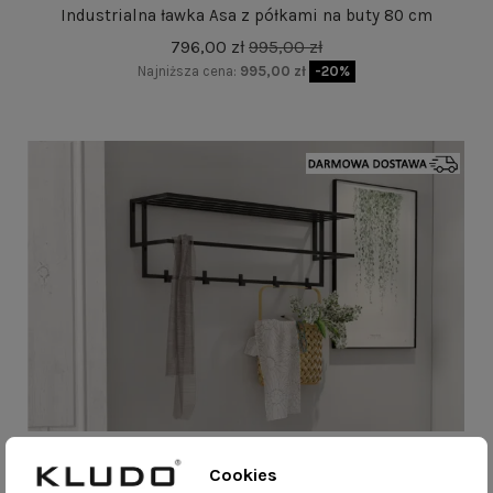
Industrialna ławka Asa z półkami na buty 80 cm
796,00 zł
995,00 zł
Najniższa cena:
995,00 zł
-20%
Wieszak ścienny Gorm z półką 60 cm
Cookies
675,00 zł