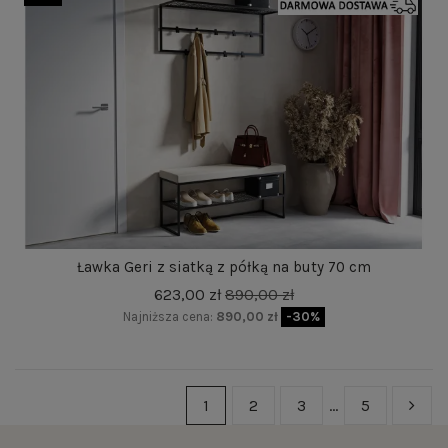
Ławka Geri z siatką z półką na buty 70 cm
623,00 zł
890,00 zł
Najniższa cena:
890,00 zł
-30%
1
2
3
…
5