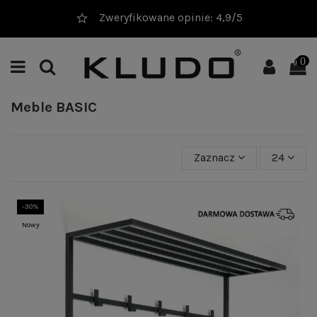
20 000+ sprzedanych produktów
0
Meble BASIC
Zaznacz
24
-30%
Nowy