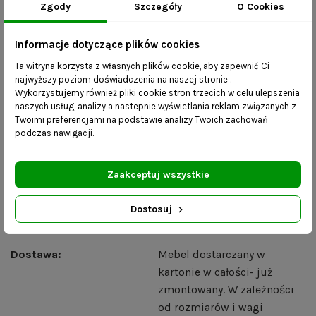
podczas wykonania;
Zgody
Szczegóły
O Cookies
produkt jest kompletny, dostarczany do Państwa w
całości i nie wymaga skręcania;
Informacje dotyczące plików cookies
produkt wykonany ręcznie- ze szczególną
Ta witryna korzysta z własnych plików cookie, aby zapewnić Ci
dbałością o detale i według Państwa
najwyższy poziom doświadczenia na naszej stronie .
Wykorzystujemy również pliki cookie stron trzecich w celu ulepszenia
indywidualnych parametrów- realizacja zamówienia
naszych usług, analizy a nastepnie wyświetlania reklam związanych z
do 21 dni roboczych;
Twoimi preferencjami na podstawie analizy Twoich zachowań
podczas nawigacji.
Zdjęcia mają charakter poglądowy – na odbiór kolorów i
faktury tkanin mogą mieć wpływ ustawienia ekranu
komputera lub monitora urządzenia mobilnego.
Zaakceptuj wszystkie
Dostosuj
Szczegóły produktu
Dostawa:
Mebel dostarczany w
kartonie w całości- już
zmontowany. W zależności
od rozmiarów i wagi