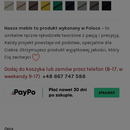
Welwet 02 - jasny beż
Welwet 03 - beż
Welwet 05 - brąz
Welwet 07- musztardowy
Welwet 08 - butelkowa zieleń
Welwet 12 - granat
Welwet 14 - popiel
Welwet 15 - grafi
Welwet 16 -
Nasze meble to produkt wykonany w Polsce
– to
unikalne ręczne rękodzieła tworzone z pasją i precyzją.
Każdy projekt powstaje od podstaw, specjalnie dla
Ciebie. Otrzymujesz produkt wyjątkowej jakości, który
Cię zachwyci
Dodaj do koszyka lub zamów przez telefon (8-17, w
weekendy 9-17)
+48 667 747 588
Opis