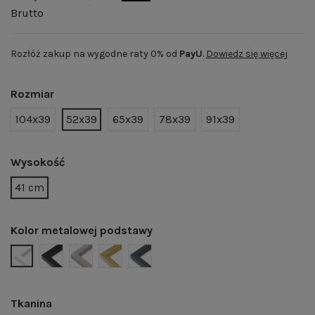
Brutto
Rozłóż zakup na wygodne raty 0% od
PayU
.
Dowiedz się więcej
Rozmiar
104x39
52x39
65x39
78x39
91x39
Wysokość
41 cm
Kolor metalowej podstawy
BIAŁY MAT | RAL 9003
CZARNY MAT | RAL 9005
SZARY MAT | RAL 7004
ZŁOTY POŁYSK | RAL 1036
GRAFITOWY MAT | RAL 7024
Tkanina