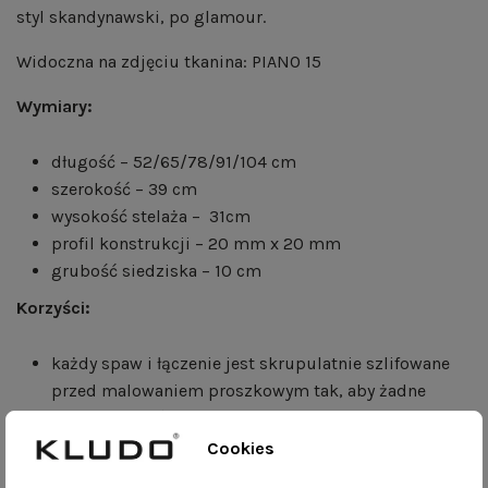
styl skandynawski, po glamour.
Widoczna na zdjęciu tkanina: PIANO 15
Wymiary:
długość – 52/65/78/91/104 cm
szerokość – 39 cm
wysokość stelaża – 31cm
profil konstrukcji – 20 mm x 20 mm
grubość siedziska – 10 cm
Korzyści:
każdy spaw i łączenie jest skrupulatnie szlifowane
przed malowaniem proszkowym tak, aby żadne
niedoskonałości nie wpłynęły na estetykę produktu;
dostępność różnych kolorów;
Cookies
stabilność będąca efektem dokładności i precyzji