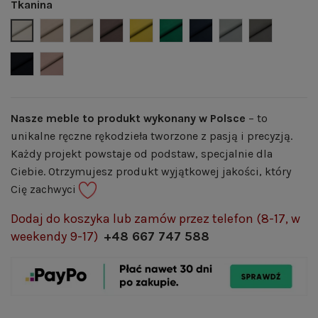
Tkanina
Welwet 02 - jasny beż
Welwet 03 - beż
Welwet 04 - ciemny beż
Welwet 05 - brąz
Welwet 07- musztardowy
Welwet 08 - butelkowa ziele
Welwet 12 - granat
Welwet 14 - popi
Welwet 15 -
Welwet 16 - czarny
Welwet 22 - pudrowy róż
Nasze meble to produkt wykonany w Polsce
– to
unikalne ręczne rękodzieła tworzone z pasją i precyzją.
Każdy projekt powstaje od podstaw, specjalnie dla
Ciebie. Otrzymujesz produkt wyjątkowej jakości, który
Cię zachwyci
Dodaj do koszyka lub zamów przez telefon (8-17, w
weekendy 9-17)
+48 667 747 588