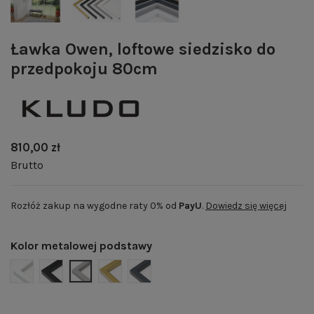
Ławka Owen, loftowe siedzisko do
przedpokoju 80cm
810,00 zł
Brutto
Rozłóż zakup na wygodne raty 0% od
PayU
.
Dowiedz się więcej
Kolor metalowej podstawy
BIAŁY MAT | RAL 9003
CZARNY MAT | RAL 9005
SZARY MAT | RAL 7004
ZŁOTY POŁYSK | RAL 1036
GRAFITOWY MAT | RAL 7024