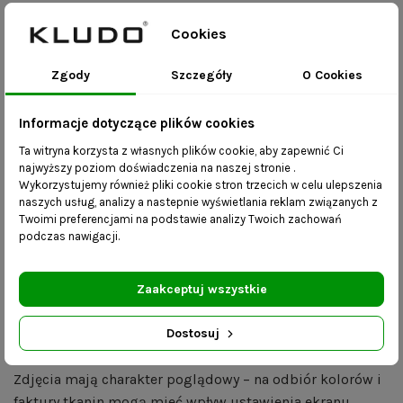
długość – 80 cm
Cookies
szerokość – 30 cm
Zgody
Szczegóły
O Cookies
wysokość ławki - 41cm
wysokość stelaża – 31 cm
profil konstrukcji – 40 mm x 20 mm
Informacje dotyczące plików cookies
grubość siedziska – 10 cm
Ta witryna korzysta z własnych plików cookie, aby zapewnić Ci
najwyższy poziom doświadczenia na naszej stronie .
Kliknij tutaj
, aby dostosować rozmiar i kolory do swoich
Wykorzystujemy również pliki cookie stron trzecich w celu ulepszenia
preferencji.
naszych usług, analizy a nastepnie wyświetlania reklam związanych z
Twoimi preferencjami na podstawie analizy Twoich zachowań
Korzyści:
podczas nawigacji.
mebel wykonany ręcznie – realizacja zamówienia
Zaakceptuj wszystkie
trwa do 21 dni roboczych;
dostępność różnych rozmiarów – skontaktuj się z
Dostosuj
nami i wybierz dowolne wymiary.
Zdjęcia mają charakter poglądowy – na odbiór kolorów i
faktury tkanin mogą mieć wpływ ustawienia ekranu