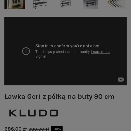
Ławka Geri z półką na buty 90 cm
686,00 zł
980,00 zł
-30%