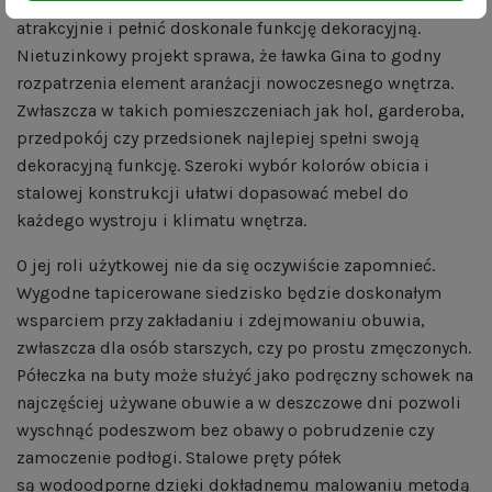
rzecz jej wyglądu. Ławeczka może prezentować się
atrakcyjnie i pełnić doskonale funkcję dekoracyjną.
Nietuzinkowy projekt sprawa, że ławka Gina to godny
rozpatrzenia element aranżacji nowoczesnego wnętrza.
Zwłaszcza w takich pomieszczeniach jak hol, garderoba,
przedpokój czy przedsionek najlepiej spełni swoją
dekoracyjną funkcję. Szeroki wybór kolorów obicia i
stalowej konstrukcji ułatwi dopasować mebel do
każdego wystroju i klimatu wnętrza.
O jej roli użytkowej nie da się oczywiście zapomnieć.
Wygodne tapicerowane siedzisko będzie doskonałym
wsparciem przy zakładaniu i zdejmowaniu obuwia,
zwłaszcza dla osób starszych, czy po prostu zmęczonych.
Półeczka na buty może służyć jako podręczny schowek na
najczęściej używane obuwie a w deszczowe dni pozwoli
wyschnąć podeszwom bez obawy o pobrudzenie czy
zamoczenie podłogi. Stalowe pręty półek
są wodoodporne dzięki dokładnemu malowaniu metodą