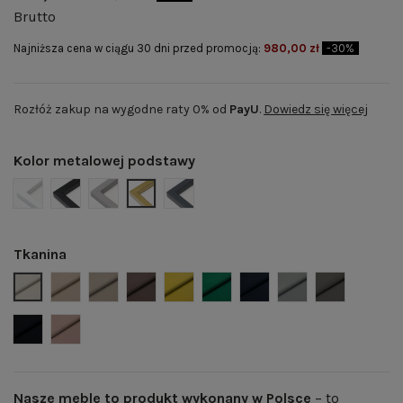
Brutto
Najniższa cena w ciągu 30 dni przed promocją:
980,00 zł
-30%
Rozłóż zakup na wygodne raty 0% od
PayU
.
Dowiedz się więcej
Kolor metalowej podstawy
BIAŁY MAT | RAL 9003
CZARNY MAT | RAL 9005
SZARY MAT | RAL 7004
ZŁOTY POŁYSK | RAL 1036
GRAFITOWY MAT | RAL 7024
Tkanina
Welwet 02 - jasny beż
Welwet 03 - beż
Welwet 04 - ciemny beż
Welwet 05 - brąz
Welwet 07- musztardowy
Welwet 08 - butelkowa ziele
Welwet 12 - granat
Welwet 14 - popi
Welwet 15 -
Welwet 16 - czarny
Welwet 22 - pudrowy róż
Nasze meble to produkt wykonany w Polsce
– to