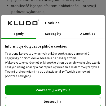
stabilność będąca efektem dokładności i precyzji
podczas wykonania;
mebel jest kompletny, dostarczany do Państwa w
Cookies
całości i nie wymaga skręcania;
dostępność różnych rozmiarów – w celu stworzenia
Zgody
Szczegóły
O Cookies
mebla w innym rozmiarze prosimy o kontakt z
naszym biurem obsługi;
Informacje dotyczące plików cookies
Zdjęcia mają charakter poglądowy – na odbiór kolorów i
Ta witryna korzysta z własnych plików cookie, aby zapewnić Ci
faktury tkanin mogą mieć wpływ ustawienia ekranu
najwyższy poziom doświadczenia na naszej stronie .
komputera lub monitora urządzenia mobilnego.
Wykorzystujemy również pliki cookie stron trzecich w celu ulepszenia
naszych usług, analizy a nastepnie wyświetlania reklam związanych z
Wieszak industrialny Arni
jest również dostępny na
Twoimi preferencjami na podstawie analizy Twoich zachowań
podczas nawigacji.
naszej stronie.
Wygląd czy funkcjonalność?
Zaakceptuj wszystkie
Przede wszystkim musimy sobie uświadomić, że nie
musimy rezygnować z walorów użytkowych ławeczki na
Dostosuj