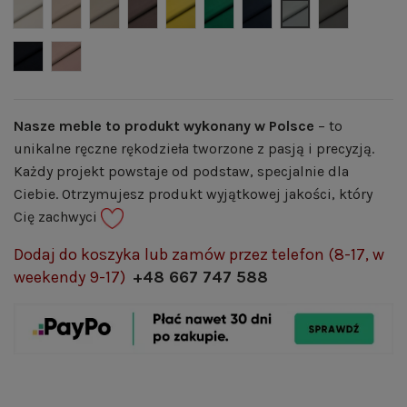
Welwet 02 - jasny beż
Welwet 03 - beż
Welwet 04 - ciemny beż
Welwet 05 - brąz
Welwet 07- musztardowy
Welwet 08 - butelkowa ziele
Welwet 12 - granat
Welwet 14 - popi
Welwet 15 -
Welwet 16 - czarny
Welwet 22 - pudrowy róż
Nasze meble to produkt wykonany w Polsce
– to
unikalne ręczne rękodzieła tworzone z pasją i precyzją.
Każdy projekt powstaje od podstaw, specjalnie dla
Ciebie. Otrzymujesz produkt wyjątkowej jakości, który
Cię zachwyci
Dodaj do koszyka lub zamów przez telefon (8-17, w
weekendy 9-17)
+48 667 747 588