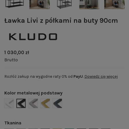
Ławka Livi z półkami na buty 90cm
1 030,00 zł
Brutto
Rozłóż zakup na wygodne raty 0% od
PayU
.
Dowiedz się więcej
Kolor metalowej podstawy
BIAŁY MAT | RAL 9003
CZARNY MAT | RAL 9005
SZARY MAT | RAL 7004
ZŁOTY POŁYSK | RAL 1036
GRAFITOWY MAT | RAL 7024
Tkanina