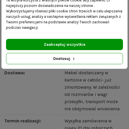
Ta witryna korzysta z własnych plików cookie, aby zapewnić Ci
Zdjęcia mają charakter poglądowy – na odbiór kolorów i
najwyższy poziom doświadczenia na naszej stronie .
Wykorzystujemy również pliki cookie stron trzecich w celu ulepszenia
faktury tkanin mogą mieć wpływ ustawienia ekranu
naszych usług, analizy a nastepnie wyświetlania reklam związanych z
komputera lub monitora urządzenia mobilnego.
Twoimi preferencjami na podstawie analizy Twoich zachowań
podczas nawigacji.
Wieszak Haral
widoczny na zdjęciu wraz z ławeczką jest
także do nabycia w naszym sklepie.
Zaakceptuj wszystkie
Dostosuj
Szczegóły produktu
Dostawa:
Mebel dostarczany w
kartonie w całości- już
zmontowany. W zależności
od rozmiarów i wagi
przesyłki, transport może
nie obejmować wniesienia.
Termin realizacji:
Wysyłka zamówienia w
ciągu 21 dni roboczych.