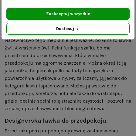
faktury tkanin mogą mieć wpływ ustawienia ekranu
komputera lub monitora urządzenia mobilnego.
Zaakceptuj wszystkie
Półka na buty z siedziskiem? Tapicerowana
Dostosuj
szafka na buty?
Nazewnictwo tego mebla nie jest ważne, bo Gina to ławka
2w1. A właściwie 3w1. Pełni funkcję szafki, bo ma
przestrzeń do przechowywania, która w małym
przedpokoju ma ogromne znaczenie. Można określić ją
jako półka, bo jednak półki na buty to największa
powierzchnia użytkowa Giny. My zaliczamy ją jednak do
kategorii ławki tapicerowane. Można ją wstawić do
przedpokoju, korytarza, holu ale także do wiatrołapu,
gdzie idealnie spełni rolę strażnika czystości i pozwoli na
zmianę i przechowywanie ubłoconego obuwia.
Designerska ławka do przedpokoju.
Przed zakupem proponujemy chwilę zastanowienia.