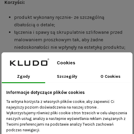
Korzyści:
produkt wykonany ręcznie- ze szczególną
dbałością o detale;
łączenia i spawy są skrupulatnie szlifowane przed
malowaniem proszkowym tak, aby żadne
niedoskonałości nie wpłynęły na estetykę produktu;
pięć kolorów ramy dostępnych do wyboru;
stabilność będąca efektem dokładności i precyzji
Cookies
podczas wykonania;
Zgody
Szczegóły
O Cookies
mebel jest kompletny, dostarczany do Państwa w
całości i nie wymaga skręcania;
dostępność różnych rozmiarów – w celu stworzenia
Informacje dotyczące plików cookies
mebla w innym rozmiarze prosimy o kontakt z
Ta witryna korzysta z własnych plików cookie, aby zapewnić Ci
naszym biurem obsługi;
najwyższy poziom doświadczenia na naszej stronie .
Wykorzystujemy również pliki cookie stron trzecich w celu ulepszenia
Wykonanie zamówienia trwa do 21 dni roboczych.
naszych usług, analizy a nastepnie wyświetlania reklam związanych z
Twoimi preferencjami na podstawie analizy Twoich zachowań
Zdjęcia mają charakter poglądowy – na odbiór kolorów i
podczas nawigacji.