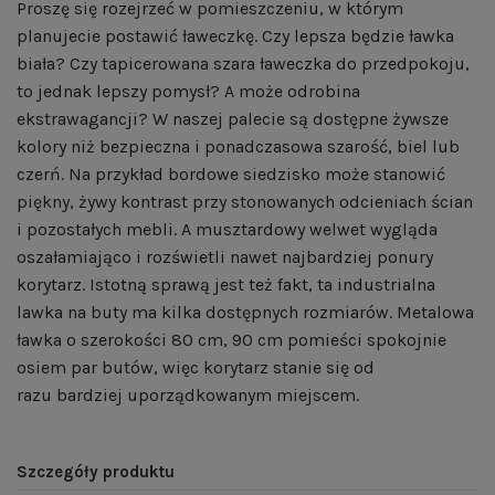
Proszę się rozejrzeć w pomieszczeniu, w którym
planujecie postawić ławeczkę. Czy lepsza będzie ławka
biała? Czy tapicerowana szara ławeczka do przedpokoju,
to jednak lepszy pomysł? A może odrobina
ekstrawagancji? W naszej palecie są dostępne żywsze
kolory niż bezpieczna i ponadczasowa szarość, biel lub
czerń. Na przykład bordowe siedzisko może stanowić
piękny, żywy kontrast przy stonowanych odcieniach ścian
i pozostałych mebli. A musztardowy welwet wygląda
oszałamiająco i rozświetli nawet najbardziej ponury
korytarz. Istotną sprawą jest też fakt, ta industrialna
lawka na buty ma kilka dostępnych rozmiarów. Metalowa
ławka o szerokości 80 cm, 90 cm pomieści spokojnie
osiem par butów, więc korytarz stanie się od
razu bardziej uporządkowanym miejscem.
Szczegóły produktu