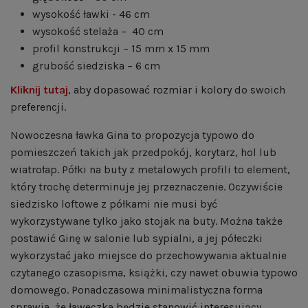
wysokość ławki - 46 cm
wysokość stelaża – 40 cm
profil konstrukcji – 15 mm x 15 mm
grubość siedziska – 6 cm
Kliknij tutaj
, aby dopasować rozmiar i kolory do swoich
preferencji.
Nowoczesna ławka Gina to propozycja typowo do
pomieszczeń takich jak przedpokój, korytarz, hol lub
wiatrołap. Półki na buty z metalowych profili to element,
który trochę determinuje jej przeznaczenie. Oczywiście
siedzisko loftowe z półkami nie musi być
wykorzystywane tylko jako stojak na buty. Można także
postawić Ginę w salonie lub sypialni, a jej półeczki
wykorzystać jako miejsce do przechowywania aktualnie
czytanego czasopisma, książki, czy nawet obuwia typowo
domowego. Ponadczasowa minimalistyczna forma
sprawia, że ławeczka będzie stanowić interesujący