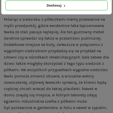
przedpokój zyskuje i na wyglądzie i na przestrzeni.
Dostosuj
Siedzisko do przedpokoju i nie tylko.
Mówiąc o siedzisku z półeczkami mamy przeważnie na
myśli przedpokój, gdzie ewidentnie taka tapicerowana
ławka ze stali pasuje najlepiej. Ale ten gustowny mebel
świetnie sprawdzi się także w przestrzeni publicznej.
Dodatkowe miejsce na buty, zwłaszcza w połączeniu z
wygodnym siedziskiem przydadzą się na przykład na
siłowni czy w ośrodkach rehabilitacyjnych. Sale zabaw dla
dzieci także mogłyby skorzystać z tego typu siedzisk z
półkami. We wszystkich przypadkach wygodne siedzisko
ławki pomoże zmienić obuwie, a wizualne walory
nowoczesnej, stylowej ławeczki sprawią, że klienci będą
częściej chcieli wracać do takiej placówki. Nawet w
domu znajdą się miejsca, w których taborety zdają
egzamin. Industrialna szafka z półkami może
być postawiona w garderobie, w holu a nawet w sypialni,