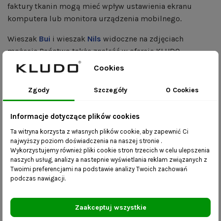
faktury tkanin mogą mieć wpływ ustawienia ekranu
komputera lub monitora urządzenia mobilnego.
Wieszak
Bui
i wieszak
Nils
widoczne na zdjęciach
możecie Państwo także znaleźć w ofercie KLUDO.
Cookies
Stylowa ławeczka z półkami na buty.
Asa to stylowa szafka na buty do przedpokoju. Ławka ze
Zgody
Szczegóły
O Cookies
stali jest ciekawą alternatywą do drewnianych mebli tego
typu. Stal jest wdzięcznym materiałem, który zależnie od
Informacje dotyczące plików cookies
zastosowanego w siedzisku projektu może przyczynić
Ta witryna korzysta z własnych plików cookie, aby zapewnić Ci
się do stworzenia bardziej eleganckiej i skomplikowanej
najwyższy poziom doświadczenia na naszej stronie .
ławeczki, lub siedziska o zupełnie prostej,
Wykorzystujemy również pliki cookie stron trzecich w celu ulepszenia
naszych usług, analizy a nastepnie wyświetlania reklam związanych z
geometrycznej, wręcz surowej konstrukcji. Asa to
Twoimi preferencjami na podstawie analizy Twoich zachowań
ławeczka industrialna do przedpokoju o prostej formie,
podczas nawigacji.
ale półki na obuwie z siatki stalowej dodają jej
niebanalnej formy i powodują, że staje się
Zaakceptuj wszystkie
pełnowartościową szafką na obuwie, dzięki której