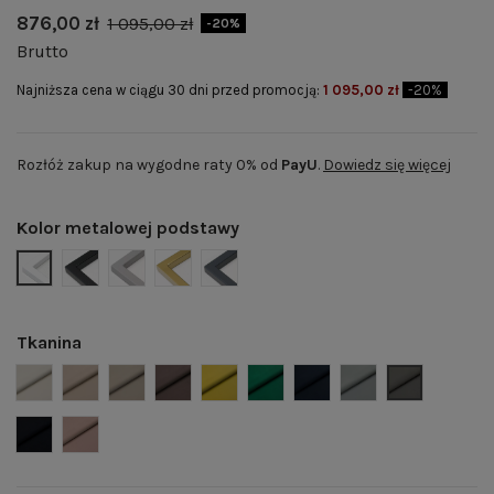
876,00 zł
1 095,00 zł
-20%
Brutto
Najniższa cena w ciągu 30 dni przed promocją:
1 095,00 zł
-20%
Rozłóż zakup na wygodne raty 0% od
PayU
.
Dowiedz się więcej
Kolor metalowej podstawy
BIAŁY MAT | RAL 9003
CZARNY MAT | RAL 9005
SZARY MAT | RAL 7004
ZŁOTY POŁYSK | RAL 1036
GRAFITOWY MAT | RAL 7024
Tkanina
Welwet 02 - jasny beż
Welwet 03 - beż
Welwet 04 - ciemny beż
Welwet 05 - brąz
Welwet 07- musztardowy
Welwet 08 - butelkowa ziele
Welwet 12 - granat
Welwet 14 - popi
Welwet 15 -
Welwet 16 - czarny
Welwet 22 - pudrowy róż