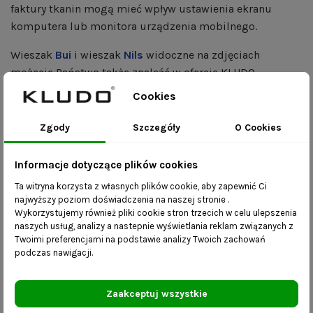
faktury tkanin mogą mieć wpływ ustawienia ekranu
komputera lub monitora urządzenia mobilnego.
Wieszak
Bui
i wieszak
Nils
widoczne na zdjęciach
możecie Państwo także znaleźć w ofercie KLUDO.
Cookies
Stylowa ławeczka z półkami na buty.
Asa to stylowa szafka na buty do przedpokoju. Ławka ze
Zgody
Szczegóły
O Cookies
stali jest ciekawą alternatywą do drewnianych mebli tego
typu. Stal jest wdzięcznym materiałem, który zależnie od
Informacje dotyczące plików cookies
zastosowanego w siedzisku projektu może przyczynić
Ta witryna korzysta z własnych plików cookie, aby zapewnić Ci
się do stworzenia bardziej eleganckiej i skomplikowanej
najwyższy poziom doświadczenia na naszej stronie .
ławeczki, lub siedziska o zupełnie prostej,
Wykorzystujemy również pliki cookie stron trzecich w celu ulepszenia
naszych usług, analizy a nastepnie wyświetlania reklam związanych z
geometrycznej, wręcz surowej konstrukcji. Asa to
Twoimi preferencjami na podstawie analizy Twoich zachowań
ławeczka industrialna do przedpokoju o prostej formie,
podczas nawigacji.
ale półki na obuwie z siatki stalowej dodają jej
niebanalnej formy i powodują, że staje się
Zaakceptuj wszystkie
pełnowartościową szafką na obuwie, dzięki której