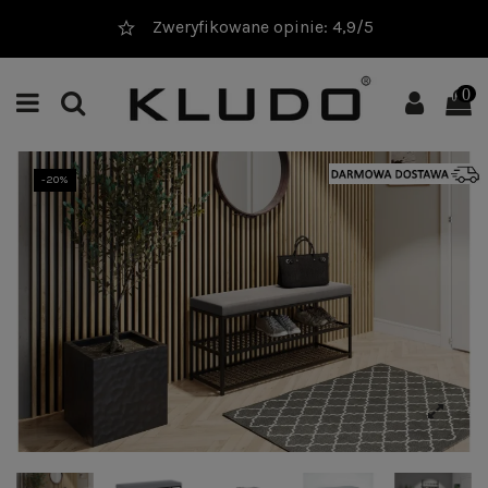
4,9/5
20 000+ sprzedanych pr
0
-20%