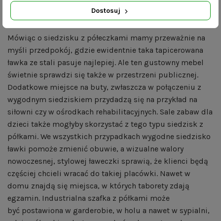
przedpokój zyskuje i na wyglądzie i na przestrzeni.
Dostosuj
Siedzisko do przedpokoju i nie tylko.
Mówiąc o siedzisku z półeczkami mamy przeważnie na
myśli przedpokój, gdzie ewidentnie taka tapicerowana
ławka ze stali pasuje najlepiej. Ale ten gustowny mebel
świetnie sprawdzi się także w przestrzeni publicznej.
Dodatkowe miejsce na buty, zwłaszcza w połączeniu z
wygodnym siedziskiem przydadzą się na przykład na
siłowni czy w ośrodkach rehabilitacyjnych. Sale zabaw dla
dzieci także mogłyby skorzystać z tego typu siedzisk z
półkami. We wszystkich przypadkach wygodne siedzisko
ławki pomoże zmienić obuwie, a wizualne walory
nowoczesnej, stylowej ławeczki sprawią, że klienci będą
częściej chcieli wracać do takiej placówki. Nawet w
domu znajdą się miejsca, w których taborety zdają
egzamin. Industrialna szafka z półkami może
być postawiona w garderobie, w holu a nawet w sypialni,