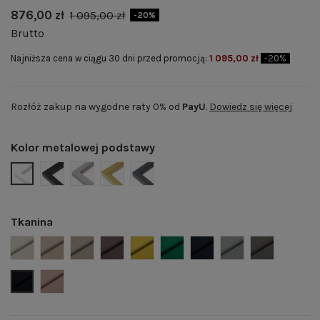
876,00 zł
1 095,00 zł
-20%
Brutto
Najniższa cena w ciągu 30 dni przed promocją:
1 095,00 zł
-20%
Rozłóż zakup na wygodne raty 0% od
PayU
.
Dowiedz się więcej
Kolor metalowej podstawy
BIAŁY MAT | RAL 9003
CZARNY MAT | RAL 9005
SZARY MAT | RAL 7004
ZŁOTY POŁYSK | RAL 1036
GRAFITOWY MAT | RAL 7024
Tkanina
Welwet 02 - jasny beż
Welwet 03 - beż
Welwet 04 - ciemny beż
Welwet 05 - brąz
Welwet 07- musztardowy
Welwet 08 - butelkowa ziele
Welwet 12 - granat
Welwet 14 - popi
Welwet 15 -
Welwet 16 - czarny
Welwet 22 - pudrowy róż