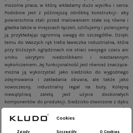
mozolna praca, w którą wkładamy dużo wysiłku i serca.
Podobnie jest z późniejszą obróbką konstrukcji- aby
powierzchnia stali przed malowaniem stała się równa i
gładka także w miejscach łączeń, szlifujemy i polerujemy
ją przykładając ogromną uwagę do szczegółów. Dzięki
temu do Waszych rąk trafia ławeczka industrialna, która
przy bliższych oględzinach nie straci swojego czaru ani
uroku ukrytymi niedoróbkami i niestarannym
wykończeniem. Jej funkcjonalność jest również znacząca-
można ją wykorzystać jako siedzisko do wygodnego
zdejmowania i zakładania obuwia, ale także jako
nowoczesny, industrialny regał na buty. Kolejną
niewątpliwą zaletą jest użycie doskonałych
komponentów do produkcji. Siedzisko stworzone z dębu
naturalnego to efekt starannej selekcji drewna, który
owocuje pięknym i estetycznym wykończeniem. Klejonka
Cookies
dębowa to materiał wdzięczny i wytrzymały- jego
struktura ociepli wnętrze, a odporność na wypaczenia i
Zgody
Szczegóły
O Cookies