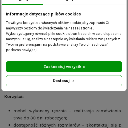
wygięcia gwarantuje wieloletnie zadowolenie z zakupu.
Informacje dotyczące plików cookies
Na zdjęciach widoczne są ławki o szerokości 70cm i
Ta witryna korzysta z własnych plików cookie, aby zapewnić Ci
100cm z siedziskami o grubości 2 cm.
najwyższy poziom doświadczenia na naszej stronie .
Wykorzystujemy również pliki cookie stron trzecich w celu ulepszenia
Wymiary:
naszych usług, analizy a nastepnie wyświetlania reklam związanych z
Twoimi preferencjami na podstawie analizy Twoich zachowań
podczas nawigacji.
długość – 60/70/80/90/100 cm
szerokość – 30/35 cm
wysokość stelaża – 45 cm
Zaakceptuj wszystkie
wysokość siedziska - 39,5/41,5 cm
profil konstrukcji – 15 mm x 15 mm
Dostosuj
grubość siedziska – 2/4 cm- dąb lity lakierowany
Korzyści:
mebel wykonany ręcznie – realizacja zamówienia
trwa do 30 dni roboczych;
dostępność różnych rozmiarów – skontaktuj się z