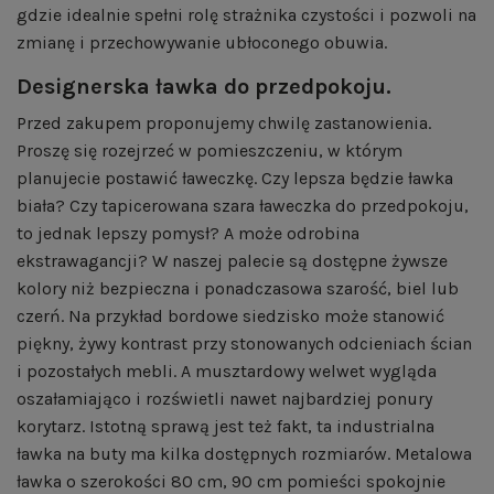
gdzie idealnie spełni rolę strażnika czystości i pozwoli na
zmianę i przechowywanie ubłoconego obuwia.
Designerska ławka do przedpokoju.
Przed zakupem proponujemy chwilę zastanowienia.
Proszę się rozejrzeć w pomieszczeniu, w którym
planujecie postawić ławeczkę. Czy lepsza będzie ławka
biała? Czy tapicerowana szara ławeczka do przedpokoju,
to jednak lepszy pomysł? A może odrobina
ekstrawagancji? W naszej palecie są dostępne żywsze
kolory niż bezpieczna i ponadczasowa szarość, biel lub
czerń. Na przykład bordowe siedzisko może stanowić
piękny, żywy kontrast przy stonowanych odcieniach ścian
i pozostałych mebli. A musztardowy welwet wygląda
oszałamiająco i rozświetli nawet najbardziej ponury
korytarz. Istotną sprawą jest też fakt, ta industrialna
ławka na buty ma kilka dostępnych rozmiarów. Metalowa
ławka o szerokości 80 cm, 90 cm pomieści spokojnie