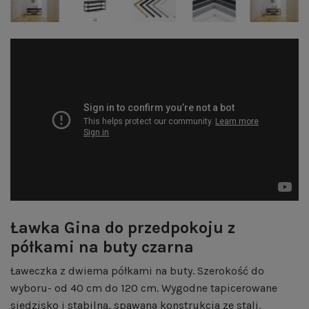
Ławka Gina do przedpokoju z
półkami na buty czarna
Ławeczka z dwiema półkami na buty. Szerokość do
wyboru- od 40 cm do 120 cm. Wygodne tapicerowane
siedzisko i stabilna, spawana konstrukcja ze stali.