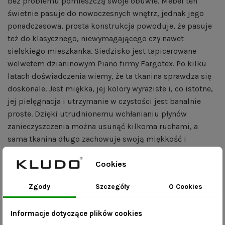
bez problemu pomieszczą swoje obuwie. Mebel ten
świetnie pasuje do nowoczesnych wnętrz, jednak jego
ponadczasowa, prosta konstrukcja powoduje, że pasuje
też do klasycznego, niewymagającego czy nawet
sielskiego mieszkanka. Siedzisko jest tapicerowane
welwetem dzianinowym Piano firmy Fargotex. Po kilku
latach doświadczenia wiemy, że ta tkanina sprawdza się
doskonale. Jest miękka, jej kolory wyraziste i, co istotne,
jej pielęgnacja i utrzymanie w czystości jest banalnie
proste. Dzięki utrudnionemu wchłanianiu płynów
zanieczyszczenia można usunąć kilkoma ruchami, a
sama tkanina długo zachowuje swoją miękkość i
wyrazistość.
Cookies
Widoczna na zdjęciu tkanina: welwet 17 czarny.
Zgody
Szczegóły
O Cookies
Wymiary:
Informacje dotyczące plików cookies
długość – 40/50/60/70/80/90/100/110/120 cm