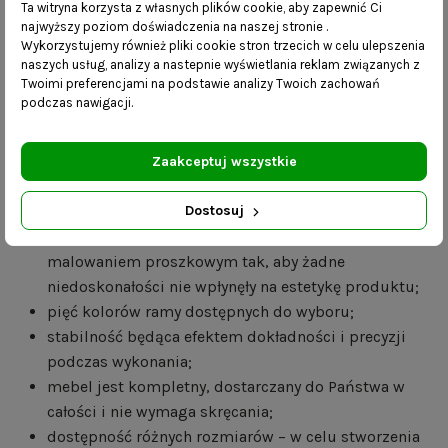
Ta witryna korzysta z własnych plików cookie, aby zapewnić Ci
szerokość – 30/35/40 cm
najwyższy poziom doświadczenia na naszej stronie .
wysokość stelaża – 40 cm
Wykorzystujemy również pliki cookie stron trzecich w celu ulepszenia
profil konstrukcji – 15 mm x 15 mm
naszych usług, analizy a nastepnie wyświetlania reklam związanych z
grubość siedziska – 6 cm
Twoimi preferencjami na podstawie analizy Twoich zachowań
podczas nawigacji.
Korzyści:
Zaakceptuj wszystkie
produkt wykonany ręcznie- ze szczególną
dbałością o detale;
Dostosuj
łączenia i spawy są skrupulatnie szlifowane przed
malowaniem proszkowym tak, aby żadne
niedoskonałości nie wpłynęły na estetykę produktu;
pięć kolorów ramy dostępnych do wyboru;
stabilność będąca efektem dokładności i precyzji
podczas wykonania;
mebel jest kompletny, dostarczany do Państwa w
całości i nie wymaga skręcania;
dostępność różnych rozmiarów – w celu stworzenia