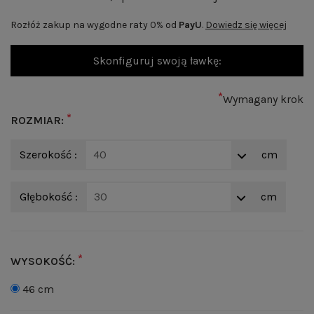
Rozłóż zakup na wygodne raty 0% od
PayU
.
Dowiedz się więcej
Skonfiguruj swoją ławkę:
*
Wymagany krok
*
ROZMIAR:
Szerokość :
40
cm
Głębokość :
30
cm
*
WYSOKOŚĆ:
46 cm