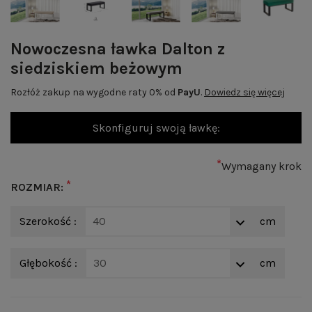
Nowoczesna ławka Dalton z
siedziskiem beżowym
Rozłóż zakup na wygodne raty 0% od
PayU
.
Dowiedz się więcej
Skonfiguruj swoją ławkę:
*
Wymagany krok
*
ROZMIAR:
Szerokość :
40
cm
Głębokość :
30
cm