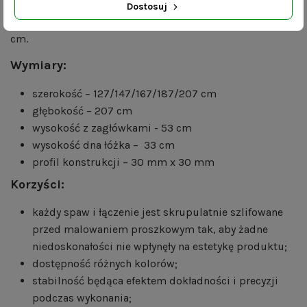
Dostosuj
Na zdjęciu zaprezentowane jest łóżko o szerokości 167
cm.
Wymiary:
szerokość – 127/147/167/187/207 cm
głębokość – 207 cm
wysokość z zagłówkami - 53 cm
wysokość dna łóżka – 33 cm
profil konstrukcji – 30 mm x 30 mm
Korzyści:
każdy spaw i łączenie jest skrupulatnie szlifowane
przed malowaniem proszkowym tak, aby żadne
niedoskonałości nie wpłynęły na estetykę produktu;
dostępność różnych kolorów;
stabilność będąca efektem dokładności i precyzji
podczas wykonania;