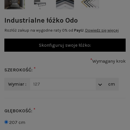
Industrialne łóżko Odo
Rozłóż zakup na wygodne raty 0% od
PayU
.
Dowiedz się więcej
Skonfiguruj swoje łóżko:
*
Wymagany krok
*
SZEROKOŚĆ:
Wymiar :
127
cm
*
GŁĘBOKOŚĆ:
207 cm