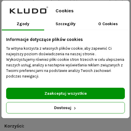
wymagających warunkach. Dzięki temu Wasza łazienka
również może cieszyć się indywidualnym stylem, który z
Cookies
pewnością do niej zawita za sprawą tych nieprzeciętnych,
pełnych wdzięku półeczek z giętej blachy.
Zgody
Szczegóły
O Cookies
Wymiary:
Informacje dotyczące plików cookies
Ta witryna korzysta z własnych plików cookie, aby zapewnić Ci
szerokość – 40/50/60/70/80/90/100/110/120 cm
najwyższy poziom doświadczenia na naszej stronie .
głębokość – 15 cm
Wykorzystujemy również pliki cookie stron trzecich w celu ulepszenia
wysokość – 12 cm
naszych usług, analizy a nastepnie wyświetlania reklam związanych z
Twoimi preferencjami na podstawie analizy Twoich zachowań
grubość blachy – 2 mm
podczas nawigacji.
w zestawie śruby w kolorze dopasowanym do
koloru oraz kołki uniwersalne
Zaakceptuj wszystkie
Montaż za pomocą śrub, maks. obciążenie 10 kg
Dostosuj
Instrukcja pielęgnacji: przecierać wilgotną szmatką.
Korzyści: