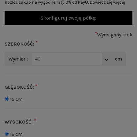
Rozłóż zakup na wygodne raty 0% od
PayU
.
Dowiedz się więcej
Skonfiguruj swoją półkę:
*
Wymagany krok
*
SZEROKOŚĆ:
Wymiar :
40
cm
*
GŁĘBOKOŚĆ:
15 cm
*
WYSOKOŚĆ:
12 cm