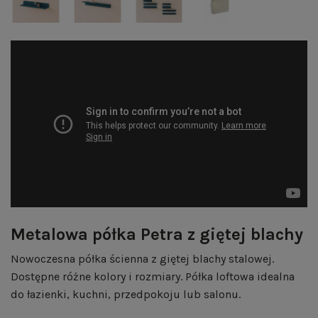
Metalowa półka Petra z giętej blachy
Nowoczesna półka ścienna z giętej blachy stalowej.
Dostępne różne kolory i rozmiary. Półka loftowa idealna
do łazienki, kuchni, przedpokoju lub salonu.