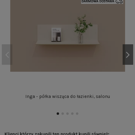
Inga - półka wisząca do łazienki, salonu
Klienci którzy zakupili ten produkt kupili również: