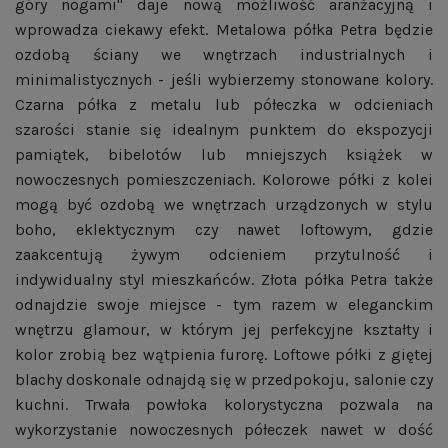
góry nogami" daje nową możliwość aranżacyjną i
wprowadza ciekawy efekt. Metalowa półka Petra będzie
ozdobą ściany we wnętrzach industrialnych i
minimalistycznych - jeśli wybierzemy stonowane kolory.
Czarna półka z metalu lub półeczka w odcieniach
szarości stanie się idealnym punktem do ekspozycji
pamiątek, bibelotów lub mniejszych książek w
nowoczesnych pomieszczeniach. Kolorowe półki z kolei
mogą być ozdobą we wnętrzach urządzonych w stylu
boho, eklektycznym czy nawet loftowym, gdzie
zaakcentują żywym odcieniem przytulność i
indywidualny styl mieszkańców. Złota półka Petra także
odnajdzie swoje miejsce - tym razem w eleganckim
wnętrzu glamour, w którym jej perfekcyjne kształty i
kolor zrobią bez wątpienia furorę. Loftowe półki z giętej
blachy doskonale odnajdą się w przedpokoju, salonie czy
kuchni. Trwała powłoka kolorystyczna pozwala na
wykorzystanie nowoczesnych półeczek nawet w dość