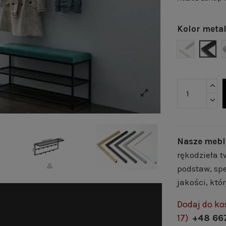
Kolor meta
BIAŁY MAT
CZAR
Nasze mebl
rękodzieła t
podstaw, spe
jakości, któ
Dodaj do ko
17)
+48 66