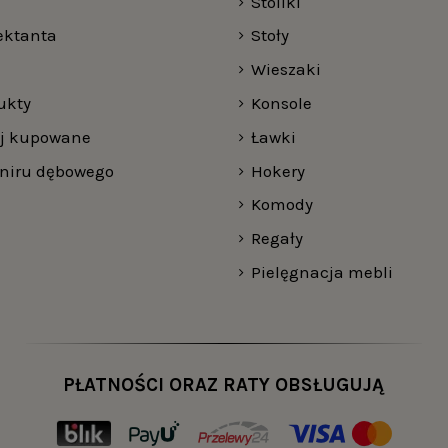
Stoliki
jektanta
Stoły
Wieszaki
ukty
Konsole
ej kupowane
Ławki
rniru dębowego
Hokery
Komody
Regały
Pielęgnacja mebli
PŁATNOŚCI ORAZ RATY OBSŁUGUJĄ