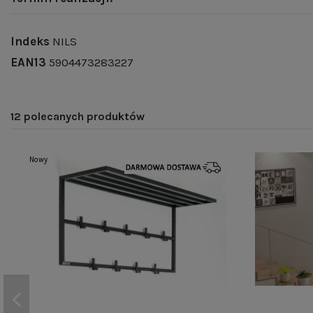
Indeks
NILS
EAN13
5904473283227
12 polecanych produktów
Nowy