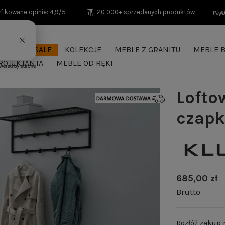
fikowane opinie: 4,9/5
20 000+ sprzedanych produktów
SEASON SALE
KOLEKCJE
MEBLE Z GRANITU
MEBLE B
ROJEKTANTA
MEBLE OD RĘKI
Lofto
czapk
685,00 zł
Brutto
Rozłóż zakup