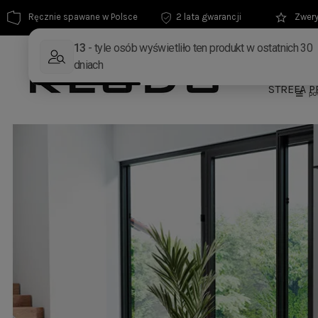
Ręcznie spawane w Polsce
2 lata gwarancji
Zwery
MEBLE
STREFA P