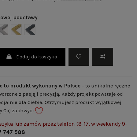
lowej podstawy
 | RAL 9003
NY MAT | RAL 9005
SZARY MAT | RAL 7004
ZŁOTY POŁYSK | RAL 1036
GRAFITOWY MAT | RAL 7024
Dodaj do koszyka
e to produkt wykonany w Polsce
– to unikalne ręczne
worzone z pasją i precyzją. Każdy projekt powstaje od
cjalnie dla Ciebie. Otrzymujesz produkt wyjątkowej
ry Cię zachwyci
szyka lub zamów przez telefon (8-17, w weekendy 9-
7 747 588