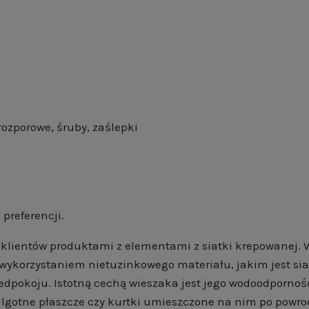
ozporowe, śruby, zaślepki
 preferencji.
klientów produktami z elementami z siatki krepowanej. Wi
m wykorzystaniem nietuzinkowego materiału, jakim jest si
zedpokoju. Istotną cechą wieszaka jest jego wodoodpor
lgotne płaszcze czy kurtki umieszczone na nim po powro