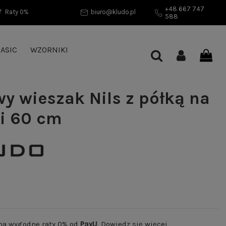
+48 667 747
Raty 0%
biuro@kludo.pl
588
ASIC
WZORNIKI
wy wieszak Nils z półką na
i 60 cm
 na wygodne raty 0% od
PayU
.
Dowiedz się więcej