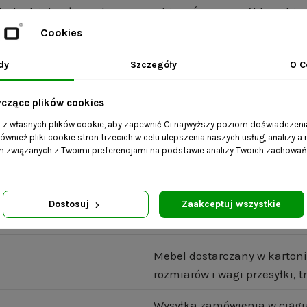
 Industrialna łazienka z wieszakiem ściennym Nils nabie
roków.
Cookies
 cm. W zależności od wybranego rozmiaru produkt może róż
dy
Szczegóły
O C
yczące plików cookies
a z własnych plików cookie, aby zapewnić Ci najwyższy poziom doświadczenia
wa do 10 dni roboczych;
ównież pliki cookie stron trzecich w celu ulepszenia naszych usług, analizy a
ami i wybierz dowolne wymiary.
am związanych z Twoimi preferencjami na podstawie analizy Twoich zachowa
akże dostępna w naszej ofercie.
Dostosuj
Zaakceptuj wszystkie
Mebel dostarczany w kartoni
rozmiarów i wagi przesyłki,
Wysyłka zamówienia w ciągu 