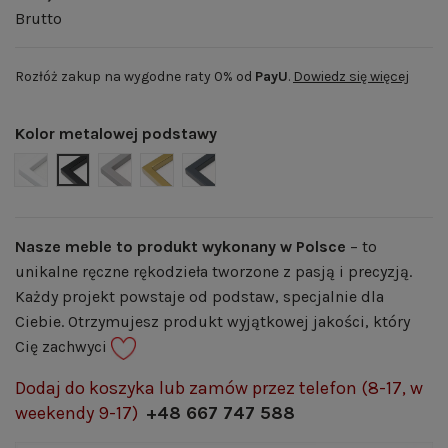
Brutto
Rozłóż zakup na wygodne raty 0% od
PayU
.
Dowiedz się więcej
Kolor metalowej podstawy
BIAŁY MAT | RAL 9003
CZARNY MAT | RAL 9005
SZARY MAT | RAL 7004
ZŁOTY POŁYSK | RAL 1036
GRAFITOWY MAT | RAL 7024
Nasze meble to produkt wykonany w Polsce
– to
unikalne ręczne rękodzieła tworzone z pasją i precyzją.
Każdy projekt powstaje od podstaw, specjalnie dla
Ciebie. Otrzymujesz produkt wyjątkowej jakości, który
Cię zachwyci
Dodaj do koszyka lub zamów przez telefon (8-17, w
weekendy 9-17)
+48 667 747 588