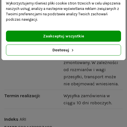
Wykorzystujemy również pliki cookie stron trzecich w celu ulepszenia
dostępność różnych rozmiarów – skontaktuj się z
naszych usług, analizy a nastepnie wyświetlania reklam związanych z
nami i wybierz dowolne wymiary.
Twoimi preferencjami na podstawie analizy Twoich zachowań
podczas nawigacji.
Szczegóły produktu
Zaakceptuj wszystkie
Dostawa:
Mebel dostarczany w
Dostosuj
kartonie w całości- już
zmontowany. W zależności
od rozmiarów i wagi
przesyłki, transport może
nie obejmować wniesienia.
Termin realizacji:
Wysyłka zamówienia w
ciągu 10 dni roboczych.
Indeks
ARI