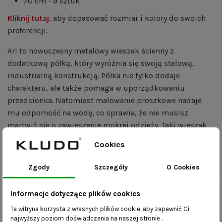
70 cm - 9 sztuk
Kliknij tutaj
, aby dopasować rozmiar i kolory do swoich
preferencji.
Ari to nowoczesny metalowy wieszak ścienny z
dodatkową półką, który wyróżnia się swoją stalową,
industrialną konstrukcją. Półka nie tylko dodaje
charakteru, ale także pomaga w uporządkowaniu
przedsionka. Natomiast malowanie proszkowe nadaje
mu odporność na wodę, co sprawia, że nie musisz
martwić się o zawieszenie mokrej odzieży. Taki wieszak
idealnie wpasuje się w łazienkę o surowym designie,
Cookies
gdzie może służyć jako miejsce na ręczniki czy szlafroki.
Ponadto idealnie sprawdzi się w salonie a nawet biurze.
Zgody
Szczegóły
O Cookies
Korzyści:
Informacje dotyczące plików cookies
mebel wykonany ręcznie – realizacja zamówienia
Ta witryna korzysta z własnych plików cookie, aby zapewnić Ci
najwyższy poziom doświadczenia na naszej stronie .
trwa do 10 dni roboczych;