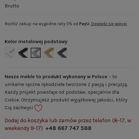
Brutto
Rozłóż zakup na wygodne raty 0% od
PayU
.
Dowiedz się więcej
Kolor metalowej podstawy
BIAŁY MAT | RAL 9003
CZARNY MAT | RAL 9005
SZARY MAT | RAL 7004
ZŁOTY POŁYSK | RAL 1036
GRAFITOWY MAT | RAL 7024
Nasze meble to produkt wykonany w Polsce
– to
unikalne ręczne rękodzieła tworzone z pasją i precyzją.
Każdy projekt powstaje od podstaw, specjalnie dla
Ciebie. Otrzymujesz produkt wyjątkowej jakości, który
Cię zachwyci
Dodaj do koszyka lub zamów przez telefon (8-17, w
weekendy 9-17)
+48 667 747 588