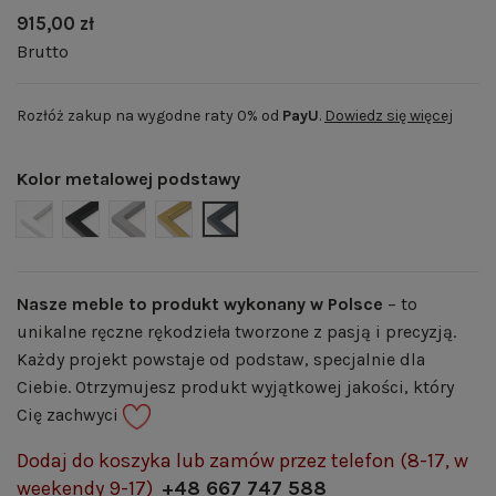
915,00 zł
Brutto
Rozłóż zakup na wygodne raty 0% od
PayU
.
Dowiedz się więcej
Kolor metalowej podstawy
BIAŁY MAT | RAL 9003
CZARNY MAT | RAL 9005
SZARY MAT | RAL 7004
ZŁOTY POŁYSK | RAL 1036
GRAFITOWY MAT | RAL 7024
Nasze meble to produkt wykonany w Polsce
– to
unikalne ręczne rękodzieła tworzone z pasją i precyzją.
Każdy projekt powstaje od podstaw, specjalnie dla
Ciebie. Otrzymujesz produkt wyjątkowej jakości, który
Cię zachwyci
Dodaj do koszyka lub zamów przez telefon (8-17, w
weekendy 9-17)
+48 667 747 588