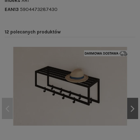
Indeks
ARI
EAN13
5904473287430
12 polecanych produktów