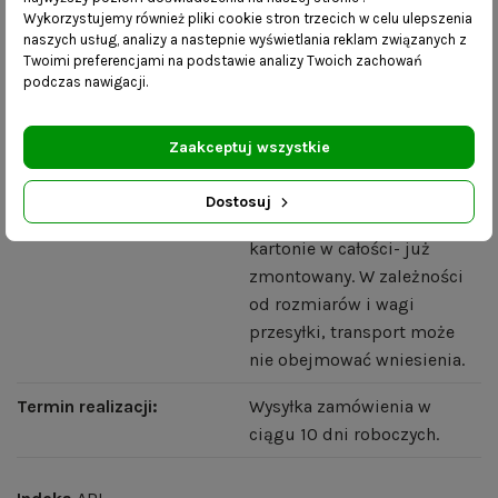
Wykorzystujemy również pliki cookie stron trzecich w celu ulepszenia
trwa do 10 dni roboczych;
naszych usług, analizy a nastepnie wyświetlania reklam związanych z
dostępność różnych rozmiarów – skontaktuj się z
Twoimi preferencjami na podstawie analizy Twoich zachowań
nami i wybierz dowolne wymiary.
podczas nawigacji.
Zaakceptuj wszystkie
Szczegóły produktu
Dostosuj
Dostawa:
Mebel dostarczany w
kartonie w całości- już
zmontowany. W zależności
od rozmiarów i wagi
przesyłki, transport może
nie obejmować wniesienia.
Termin realizacji:
Wysyłka zamówienia w
ciągu 10 dni roboczych.