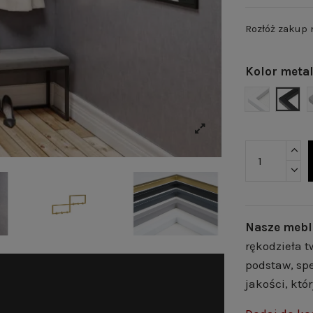
Rozłóż zakup
Kolor meta
BIAŁY MAT
CZAR
Nasze mebl
rękodzieła t
podstaw, spe
jakości, któ