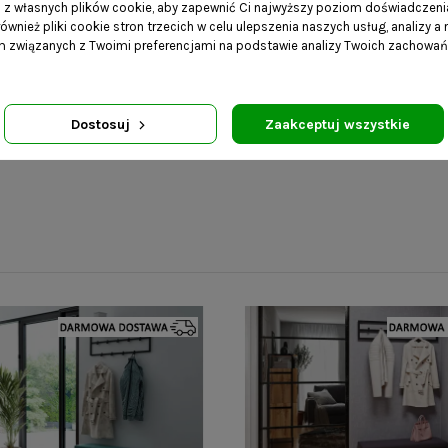
a z własnych plików cookie, aby zapewnić Ci najwyższy poziom doświadczenia
Mebel dostarczany w kartoni
ównież pliki cookie stron trzecich w celu ulepszenia naszych usług, analizy a
rozmiarów i wagi przesyłki,
am związanych z Twoimi preferencjami na podstawie analizy Twoich zachowa
Wysyłka zamówienia w ciągu 
Dostosuj
Zaakceptuj wszystkie