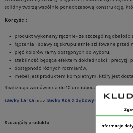
solidny tworzą wspólnie ponadczasową konstrukcję, któr
Korzyści:
produkt wykonany ręcznie- ze szczególną dbałości
łączenia i spawy są skrupulatnie szlifowane prze
pięć kolorów ramy dostępnych do wyboru;
stabilność będąca efektem dokładności i precyzji
dostępność różnych rozmiarów;
mebel jest produktem kompletnym, który jest dost
Realizacja zamówienia do 10 dni roboczych;
Ławkę Larsa
oraz
ławkę Asa z dębowym siedziskiem
w
Zgo
Szczegóły produktu
Informacje dot