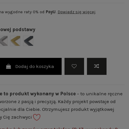
 na wygodne raty 0% od
PayU
.
Dowiedz się więcej
lowej podstawy
 | RAL 9003
NY MAT | RAL 9005
SZARY MAT | RAL 7004
ZŁOTY POŁYSK | RAL 1036
GRAFITOWY MAT | RAL 7024
Dodaj do koszyka
e to produkt wykonany w Polsce
– to unikalne ręczne
worzone z pasją i precyzją. Każdy projekt powstaje od
cjalnie dla Ciebie. Otrzymujesz produkt wyjątkowej
ry Cię zachwyci