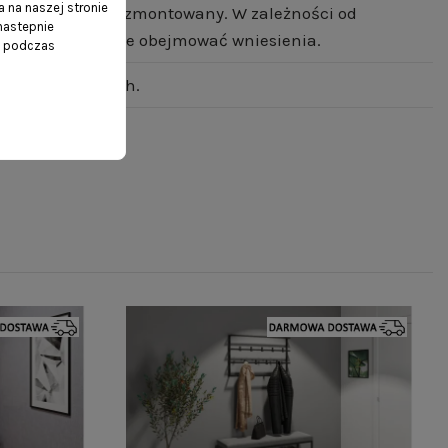
 na naszej stronie
e w całości- już zmontowany. W zależności od
 nastepnie
 transport może nie obejmować wniesienia.
ń podczas
10 dni roboczych.