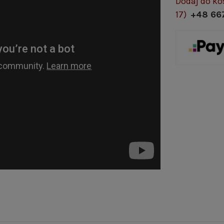
Dodaj do ko
17)
+48 66