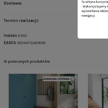
Ta witryna korzyst
Dostawa:
. Wykorzystujemy r
wyświetlania rekl
nawigacji.
Termin realizacji:
Indeks
ENDI
EAN13
5904473281858
12 polecanych produktów