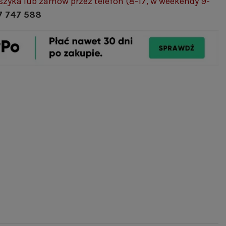
szyka lub zamów przez telefon (8-17, w weekendy 9-
7 747 588