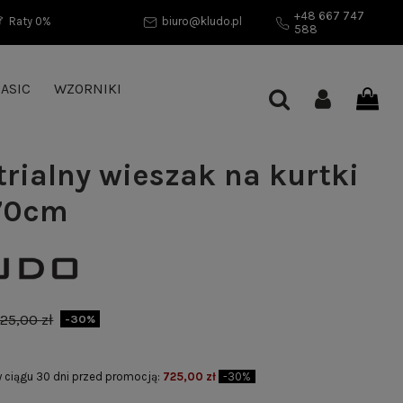
+48 667 747
Raty 0%
biuro@kludo.pl
588
ASIC
WZORNIKI
trialny wieszak na kurtki
70cm
25,00 zł
-30%
w ciągu 30 dni przed promocją:
725,00 zł
-30%