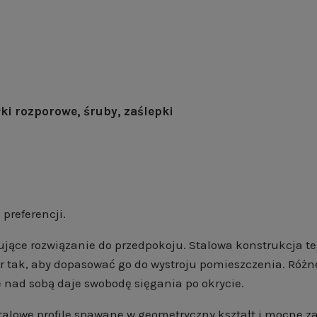
i rozporowe, śruby, zaślepki
 preferencji.
esujące rozwiązanie do przedpokoju. Stalowa konstrukcja 
tak, aby dopasować go do wystroju pomieszczenia. Różne
e nad sobą daje swobodę sięgania po okrycie.
talowe profile spawane w geometryczny kształt i mocne za