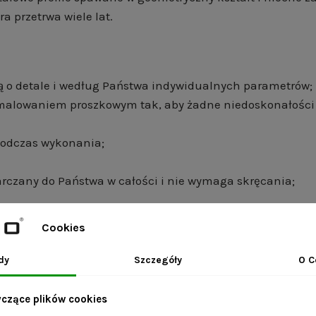
a przetrwa wiele lat.
ą o detale i według Państwa indywidualnych parametrów;
d malowaniem proszkowym tak, aby żadne niedoskonałości 
 podczas wykonania;
arczany do Państwa w całości i nie wymaga skręcania;
Cookies
idoczne na zdjęciach można również nabyć w naszym skl
dy
Szczegóły
O C
yczące plików cookies