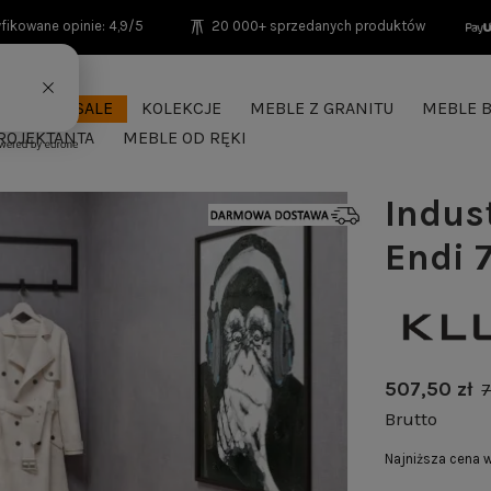
fikowane opinie: 4,9/5
20 000+ sprzedanych produktów
SEASON SALE
KOLEKCJE
MEBLE Z GRANITU
MEBLE B
ROJEKTANTA
MEBLE OD RĘKI
Indus
Endi 
507,50 zł
7
Brutto
Najniższa cena 