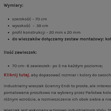
Wymiary:
szerokość – 70 cm
wysokość – 39 cm
profil konstrukcji – 20 mm x 20 mm
do wieszaków dołączamy zestaw montażowy: kołk
Ilość zawieszek:
70 cm- 6 zawieszek- po 3 na każdym poziomie;
Kliknij tutaj
, aby dopasować rozmiar i kolory do swoich
Industrialny wieszak ścienny Endi to proste, ale inter
pomalowana proszkowo na wybrany przez Państwa kolor 
różnym wzroście, a rozmieszczenie ich obok siebie a ni
Wieszak jest wykonany w typowo industrialnym stylu. S