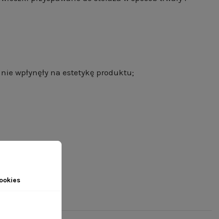
nie wpłynęły na estetykę produktu;
epie.
ookies