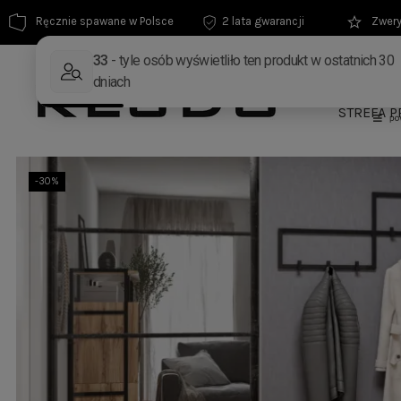
Ręcznie spawane w Polsce
2 lata gwarancji
Zwery
MEBLE
STREFA P
-30%