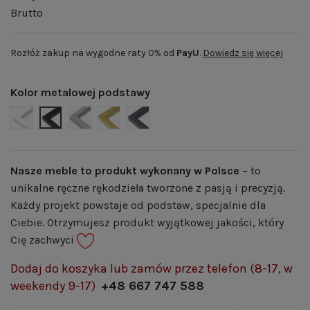
Brutto
Rozłóż zakup na wygodne raty 0% od
PayU
.
Dowiedz się więcej
Kolor metalowej podstawy
BIAŁY MAT | RAL 9003
CZARNY MAT | RAL 9005
SZARY MAT | RAL 7004
ZŁOTY POŁYSK | RAL 1036
GRAFITOWY MAT | RAL 7024
Nasze meble to produkt wykonany w Polsce
– to
unikalne ręczne rękodzieła tworzone z pasją i precyzją.
Każdy projekt powstaje od podstaw, specjalnie dla
Ciebie. Otrzymujesz produkt wyjątkowej jakości, który
Cię zachwyci
Dodaj do koszyka lub zamów przez telefon (8-17, w
weekendy 9-17)
+48 667 747 588