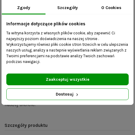
pozwala na wykorzystanie go również w łazience jako
Zgody
Szczegóły
O Cookies
wieszak na ręczniki czy szlafroki kąpielowe. Dzięki
doskonałym materiałom nie będzie mu straszna wilgoć i
Informacje dotyczące plików cookies
będzie mógł stanowić nietuzinkowy dodatek w Państwa
Ta witryna korzysta z własnych plików cookie, aby zapewnić Ci
łazience przez długie lata.
najwyższy poziom doświadczenia na naszej stronie .
Wykorzystujemy również pliki cookie stron trzecich w celu ulepszenia
Korzyści:
naszych usług, analizy a nastepnie wyświetlania reklam związanych z
Twoimi preferencjami na podstawie analizy Twoich zachowań
podczas nawigacji.
mebel wykonany ręcznie – realizacja zamówienia
trwa do 10 dni roboczych;
dostępność różnych rozmiarów – skontaktuj się z
Zaakceptuj wszystkie
nami i wybierz dowolne wymiary.
Dostosuj
Ławka Isa
widoczna na zdjęciu jest również dostępna w
naszej ofercie.
Szczegóły produktu