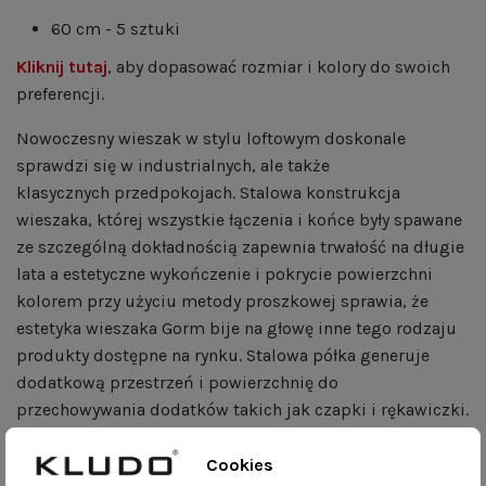
60 cm - 5 sztuki
Kliknij tutaj
, aby dopasować rozmiar i kolory do swoich
preferencji.
Nowoczesny wieszak w stylu loftowym doskonale
sprawdzi się w industrialnych, ale także
klasycznych przedpokojach. Stalowa konstrukcja
wieszaka, której wszystkie łączenia i końce były spawane
ze szczególną dokładnością zapewnia trwałość na długie
lata a estetyczne wykończenie i pokrycie powierzchni
kolorem przy użyciu metody proszkowej sprawia, że
estetyka wieszaka Gorm bije na głowę inne tego rodzaju
produkty dostępne na rynku. Stalowa półka generuje
dodatkową przestrzeń i powierzchnię do
przechowywania dodatków takich jak czapki i rękawiczki.
Co ciekawe zastosowanie wieszaka niekoniecznie kończy
Cookies
się na przedpokoju. Jakość i dokładność wykonania