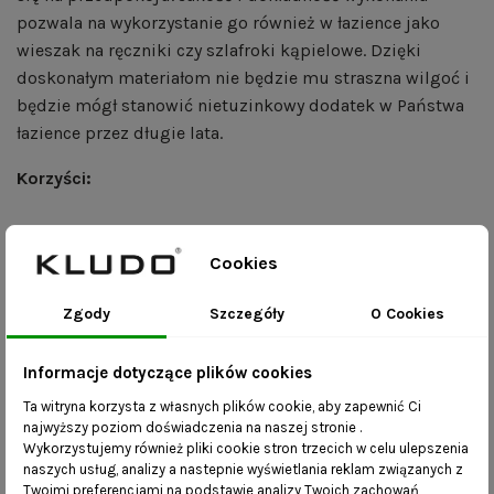
pozwala na wykorzystanie go również w łazience jako
wieszak na ręczniki czy szlafroki kąpielowe. Dzięki
doskonałym materiałom nie będzie mu straszna wilgoć i
będzie mógł stanowić nietuzinkowy dodatek w Państwa
łazience przez długie lata.
Korzyści:
mebel wykonany ręcznie – realizacja zamówienia
trwa do 10 dni roboczych;
Cookies
dostępność różnych rozmiarów – skontaktuj się z
Zgody
Szczegóły
O Cookies
nami i wybierz dowolne wymiary.
Ławka Isa
widoczna na zdjęciu jest również dostępna w
Informacje dotyczące plików cookies
naszej ofercie.
Ta witryna korzysta z własnych plików cookie, aby zapewnić Ci
najwyższy poziom doświadczenia na naszej stronie .
Wykorzystujemy również pliki cookie stron trzecich w celu ulepszenia
Szczegóły produktu
naszych usług, analizy a nastepnie wyświetlania reklam związanych z
Twoimi preferencjami na podstawie analizy Twoich zachowań