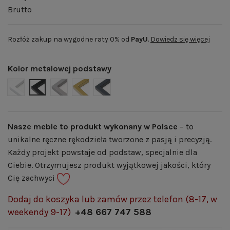
Brutto
Rozłóż zakup na wygodne raty 0% od
PayU
.
Dowiedz się więcej
Kolor metalowej podstawy
BIAŁY MAT | RAL 9003
CZARNY MAT | RAL 9005
SZARY MAT | RAL 7004
ZŁOTY POŁYSK | RAL 1036
GRAFITOWY MAT | RAL 7024
Nasze meble to produkt wykonany w Polsce
– to
unikalne ręczne rękodzieła tworzone z pasją i precyzją.
Każdy projekt powstaje od podstaw, specjalnie dla
Ciebie. Otrzymujesz produkt wyjątkowej jakości, który
Cię zachwyci
Dodaj do koszyka lub zamów przez telefon (8-17, w
weekendy 9-17)
+48 667 747 588