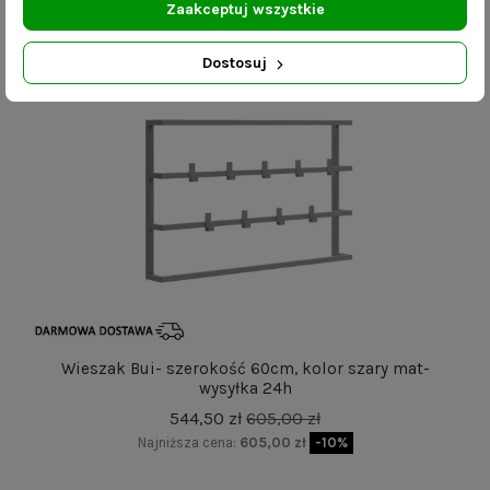
Zaakceptuj wszystkie
Dostosuj
-10%
Wieszak Bui- szerokość 60cm, kolor szary mat-
wysyłka 24h
544,50 zł
605,00 zł
Najniższa cena:
605,00 zł
-10%