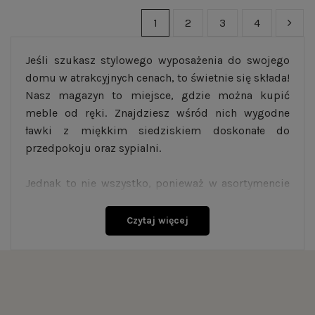
1
2
3
4
Jeśli szukasz stylowego wyposażenia do swojego
domu w atrakcyjnych cenach, to świetnie się składa!
Nasz magazyn to miejsce, gdzie można kupić
meble od ręki. Znajdziesz wśród nich wygodne
ławki z miękkim siedziskiem doskonałe do
przedpokoju oraz sypialni.
Jednak to nie wszystko, ponieważ w asortymencie
dostępne są również stoliki kawowe z pięknym i
wytrzymałym blatem wykonanym z forniru
Czytaj więcej
dębowego. Oferujemy modele, składające się z
dwóch stolików, których można używać razem lub
osobno, a także zwykłe pojedyncze stoliki.
Nasze meble dostępne od ręki doskonale będą