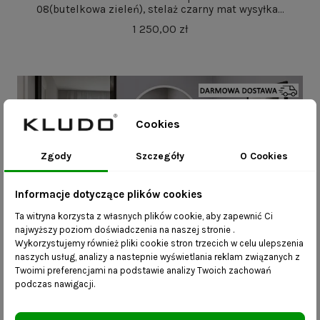
08(butelkowa zieleń), stelaż czarny mat wysyłka...
1 250,00 zł
Cookies
Zgody
Szczegóły
O Cookies
Informacje dotyczące plików cookies
Ta witryna korzysta z własnych plików cookie, aby zapewnić Ci
najwyższy poziom doświadczenia na naszej stronie .
Wykorzystujemy również pliki cookie stron trzecich w celu ulepszenia
naszych usług, analizy a nastepnie wyświetlania reklam związanych z
Twoimi preferencjami na podstawie analizy Twoich zachowań
Ławka Larsa 100x30x46cm - siedzisko welwet 01
podczas nawigacji.
(złamana biel), stelaż biały mat- wysyłka...
1 050,00 zł