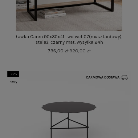
Ławka Caren 90x30x41- welwet 07(musztardowy),
stelaż: czarny mat, wysyłka 24h
736,00 zł
920,00 zł
-30%
Nowy