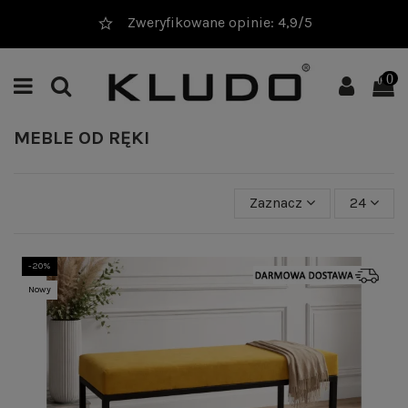
20 000+ sprzedanych produktów
0
MEBLE OD RĘKI
Zaznacz
24
-20%
Nowy