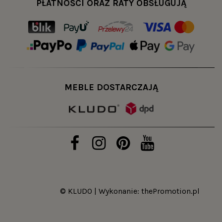
PŁATNOŚCI ORAZ RATY OBSŁUGUJĄ
dodatkowo wysyłka produktu zakupionego z
magazynu następuje w ciągu 24 godzin! Także
warto zajrzeć tutaj przez podjęciem decyzji o
zakupie któregoś z naszych mebli. Bo być może już
gotowy egzemplarz w danym kolorze i rozmiarze
czeka tylko na wysyłkę właśnie do Ciebie!
MEBLE DOSTARCZAJĄ
Jako producent nieustannie wzbogacamy nasz
magazyn o nowe wyposażenie, dlatego zachęcamy
do regularnego odwiedzania naszej strony, na
której znajdziesz stylowy sprzęt do swojego domu
czy mieszkania.
© KLUDO | Wykonanie:
thePromotion.pl