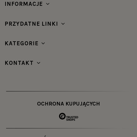
INFORMACJE
prezentowały się jako wyposażenie biura, ale
również salonu lub sypialni. Ich uniwersalny i
bardzo stylowy design sprawia, że doskonale
PRZYDATNE LINKI
pasują do każdego wnętrza.
Zaletą magazynu jest to, że zawiera te produkty,
KATEGORIE
które są już pełni ukończone. Dokładaliśmy do ich
wykonania nie mniej wysiłku i starań niż w
przypadku egzemplarzy, które są tworzone na
KONTAKT
zamówienie- według specyficznych parametrów
wybranych przez klienta na stronie produktu.
Wprawdzie w magazynie nie są dostępne wszystkie
opcje rozmiarów i kolorów, ale staramy się tu
wprowadzać te produkty, które cieszą się
OCHRONA KUPUJĄCYCH
największym powodzeniem u klientów.
Jest jeszcze jedna zaleta tego zakątka naszego
sklepu. Nie dość, że bardzo często oferujemy
specjalne promocje na gotowy asortyment, to