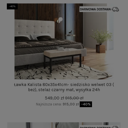
-40%
Ławka Kalista 80x35x41cm- siedzisko welwet 03 (
beż), stelaż czarny mat, wysyłka 24h
549,00 zł
915,00 zł
Najniższa cena:
915,00 zł
-40%