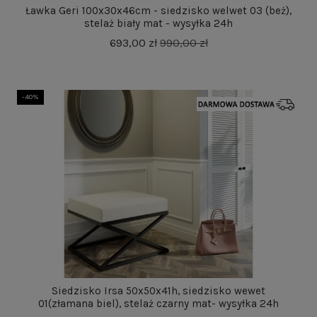
Ławka Geri 100x30x46cm - siedzisko welwet 03 (beż),
stelaż biały mat - wysyłka 24h
693,00 zł
990,00 zł
-40%
Siedzisko Irsa 50x50x41h, siedzisko wewet
01(złamana biel), stelaż czarny mat- wysyłka 24h