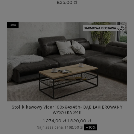
835,00 zł
-30%
Stolik kawowy Vidar 100x64x45h- DĄB LAKIEROWANY
WYSYŁKA 24h
1 274,00 zł
1 820,00 zł
Najniższa cena:
1 162,50 zł
+10%