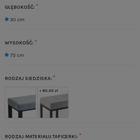
*
GŁĘBOKOŚĆ:
30 cm
*
WYSOKOŚĆ:
75 cm
*
RODZAJ SIEDZISKA:
+ 80,00 zł
*
RODZAJ MATERIAŁU TAPICERKI: