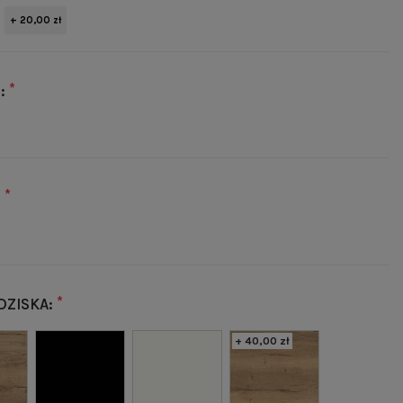
+ 20,00 zł
*
:
*
:
*
DZISKA:
+ 40,00 zł