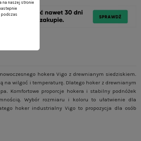
 na naszej stronie
 nastepnie
ń podczas
ku nowoczesnego hokera Vigo z drewnianym siedziskiem.
ą na wilgoć i temperaturę. Dlatego hoker z drewnianym
pa. Komfortowe proporcje hokera i stabilny podnóżek
mnością. Wybór rozmiaru i koloru to ułatwienie dla
tego hoker industrialny Vigo to propozycja dla osób