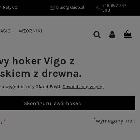
+48 667 747
Raty 0%
biuro@kludo.pl
588
ASIC
WZORNIKI
wy hoker Vigo z
iskiem z drewna.
 na wygodne raty 0% od
PayU
.
Dowiedz się więcej
Skonfiguruj swój hoker:
*
Wymagany krok
*
Ć: