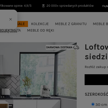
fikowane opinie: 4,9/5
20 000+ sprzedanych produktów
SEASON SALE
KOLEKCJE
MEBLE Z GRANITU
MEBLE B
ROJEKTANTA
MEBLE OD RĘKI
Lofto
siedz
Rozłóż zakup
SZEROKOŚ
30 cm