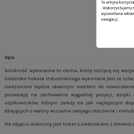
Ta witryna korzyst
. Wykorzystujemy r
wyświetlania rekl
nawigacji.
Opis
Solidność wykonania to cecha, którą szczycą się wszy
Siedzisko hokera industrialnego wykonane jest ze szl
siedziskiem będzie idealnym meblem do nowoczesnej 
pozwalają na zachowanie wygodnej pozycji, dzięki 
użytkowników, którym zależy na jak najlepszym dopa
dbających o walory wizualne swojego otoczenia i nielub
Na zdjęciu widoczny jest hoker z siedziskiem z drewna