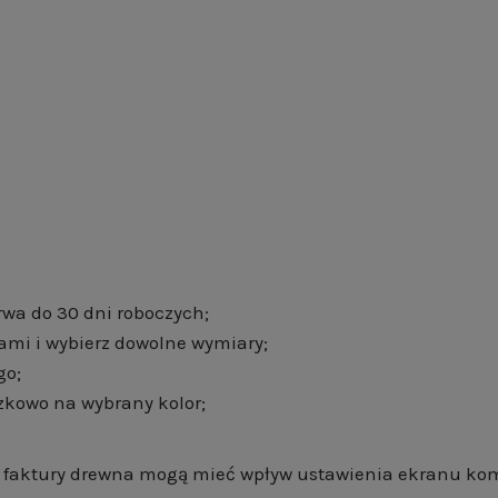
rwa do 30 dni roboczych;
ami i wybierz dowolne wymiary;
go;
zkowo na wybrany kolor;
 i faktury drewna mogą mieć wpływ ustawienia ekranu ko