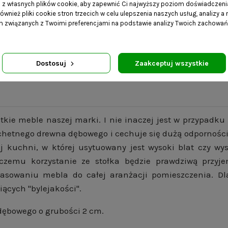
a z własnych plików cookie, aby zapewnić Ci najwyższy poziom doświadczenia
ównież pliki cookie stron trzecich w celu ulepszenia naszych usług, analizy a
am związanych z Twoimi preferencjami na podstawie analizy Twoich zachowa
Dostosuj
Zaakceptuj wszystkie
stkie meble naszej marki. I nie inaczej jest w przypad
achetnego drewna dębowego i cechuje się dużą odporności
kuchni, w której usytuowany jest wysoki blat czy wys
czemu korzystanie ze stołka będzie prawdziwą przyje
sowaniu mebla do całej aranżacji pomieszczenia. Dla
iących "bylejakości".
 dębowego o grubości 2 cm.