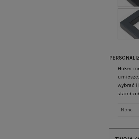
PERSONALI
Hoker m
umieszcz
wybrać i
standard
None
TWOJA K