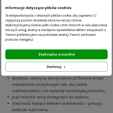
palety RAL. W naszej ofercie posiadamy aż pięć wariantów
kolorystycznych takich jak: biały mat, czarny mat, szary
Informacje dotyczące plików cookies
mat, złoty połysk oraz grafitowy mat. Ponadto ławka
Ta witryna korzysta z własnych plików cookie, aby zapewnić Ci
wyposażona jest w cztery filce, które mają za zadanie
najwyższy poziom doświadczenia na naszej stronie .
Wykorzystujemy również pliki cookie stron trzecich w celu ulepszenia
chronić podłogę przed wszelkimi zarysowaniami.
naszych usług, analizy a nastepnie wyświetlania reklam związanych z
Twoimi preferencjami na podstawie analizy Twoich zachowań
Na zdjęciu zaprezentowana jest ławka o wymiarach
podczas nawigacji.
80x30cm. Siedzisko w kolorze welwet 02- jasny beż.
Korzyści:
Zaakceptuj wszystkie
produkt wykonany ręcznie- ze szczególną
Dostosuj
dbałością o detale;
łączenia i spawy są skrupulatnie szlifowane przed
malowaniem proszkowym tak, aby żadne
niedoskonałości nie wpłynęły na estetykę produktu;
pięć kolorów ramy dostępnych do wyboru;
stabilność będąca efektem dokładności i precyzji
podczas wykonania;