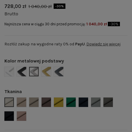
728,00 zł
1 040,00 zł
-30%
Brutto
Najniższa cena w ciągu 30 dni przed promocją:
1 040,00 zł
-30%
Rozłóż zakup na wygodne raty 0% od
PayU
.
Dowiedz się więcej
Kolor metalowej podstawy
BIAŁY MAT | RAL 9003
CZARNY MAT | RAL 9005
SZARY MAT | RAL 7004
ZŁOTY POŁYSK | RAL 1036
GRAFITOWY MAT | RAL 7024
Tkanina
Welwet 02 - jasny beż
Welwet 03 - beż
Welwet 04 - ciemny beż
Welwet 05 - brąz
Welwet 07- musztardowy
Welwet 08 - butelkowa ziele
Welwet 12 - granat
Welwet 14 - popi
Welwet 15 -
Welwet 16 - czarny
Welwet 22 - pudrowy róż