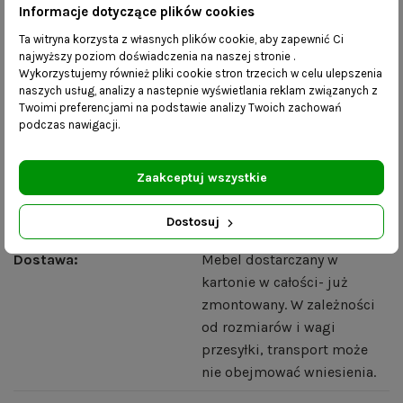
Informacje dotyczące plików cookies
nami i wybierz dowolne wymiary.
Ta witryna korzysta z własnych plików cookie, aby zapewnić Ci
Zdjęcia mają charakter poglądowy – na odbiór kolorów i
najwyższy poziom doświadczenia na naszej stronie .
faktury tkanin mogą mieć wpływ ustawienia ekranu
Wykorzystujemy również pliki cookie stron trzecich w celu ulepszenia
naszych usług, analizy a nastepnie wyświetlania reklam związanych z
komputera lub monitora urządzenia mobilnego.
Twoimi preferencjami na podstawie analizy Twoich zachowań
podczas nawigacji.
Wieszak Haral
widoczny na zdjęciu wraz z ławeczką jest
także do nabycia w naszym sklepie.
Zaakceptuj wszystkie
Szczegóły produktu
Dostosuj
Dostawa:
Mebel dostarczany w
kartonie w całości- już
zmontowany. W zależności
od rozmiarów i wagi
przesyłki, transport może
nie obejmować wniesienia.