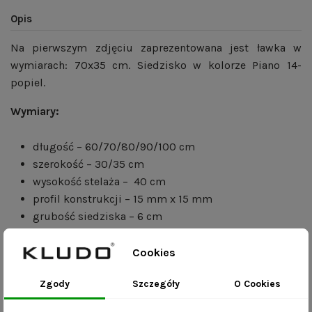
Opis
Na pierwszym zdjęciu zaprezentowana jest ławka w
wymiarach: 70x35 cm. Siedzisko w kolorze Piano 14-
popiel.
Wymiary:
długość – 60/70/80/90/100 cm
szerokość – 30/35 cm
wysokość stelaża – 40 cm
profil konstrukcji – 15 mm x 15 mm
grubość siedziska – 6 cm
Korzyści:
Cookies
mebel wykonany ręcznie – realizacja zamówienia
Zgody
Szczegóły
O Cookies
trwa do 21 dni roboczych;
dostępność różnych rozmiarów – skontaktuj się z