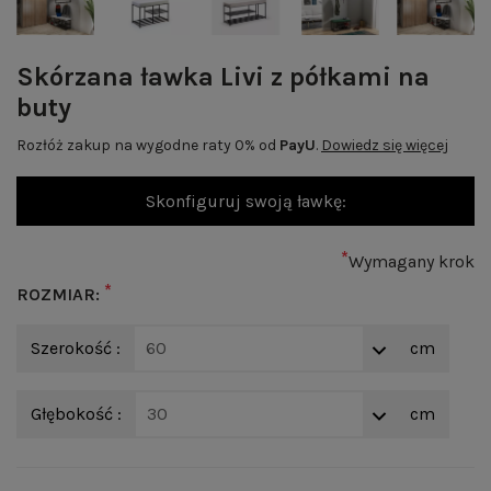
Skórzana ławka Livi z półkami na
buty
Rozłóż zakup na wygodne raty 0% od
PayU
.
Dowiedz się więcej
Skonfiguruj swoją ławkę:
*
Wymagany krok
*
ROZMIAR:
Szerokość :
60
cm
Głębokość :
30
cm