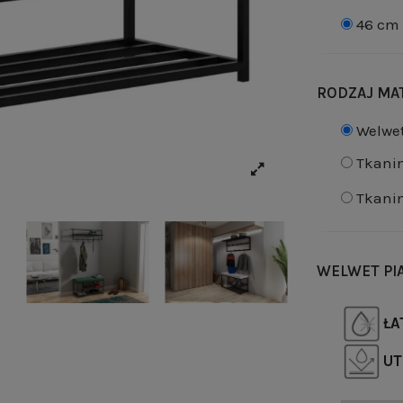
46 cm
RODZAJ MAT
Welwet
Tkani
Tkani
WELWET PI
ŁA
UT