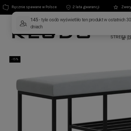
Ręcznie spawane w Polsce
2 lata gwarancji
Zwery
MEBLE
STREFA P
-15%