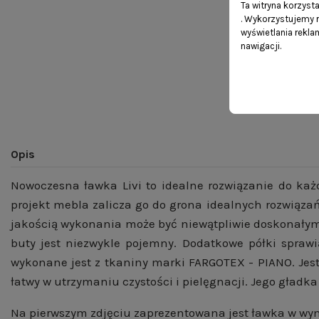
Ta witryna korzyst
. Wykorzystujemy r
wyświetlania rekl
nawigacji.
Opis
Nowoczesna ławka Livi to idealne rozwiązanie do każ
projekt mebla zalicza go do grona idealnych rozwiązań
jakością wykonania może być niewątpliwie doskonałym 
buty jest niezwykle pojemny. Dodatkowe półki sprawi
wykonane jest z tkaniny marki FARGOTEX - PIANO. Jest 
łatwy w utrzymaniu czystości i pielęgnacji. Jego gładka
Na pierwszym zdjęciu zaprezentowana jest ławka w wymia