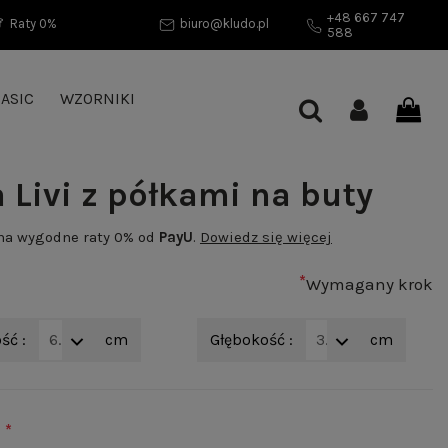
+48 667 747
Raty 0%
biuro@kludo.pl
588
ASIC
WZORNIKI
 Livi z półkami na buty
 na wygodne raty 0% od
PayU
.
Dowiedz się więcej
*
Wymagany krok
ść :
60
cm
Głębokość :
30
cm
*
: