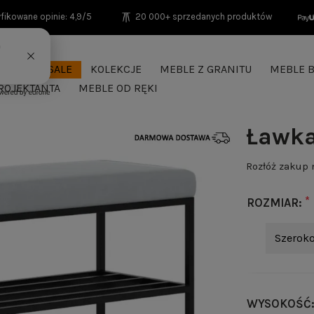
fikowane opinie: 4,9/5
20 000+ sprzedanych produktów
SEASON SALE
KOLEKCJE
MEBLE Z GRANITU
MEBLE B
ROJEKTANTA
MEBLE OD RĘKI
Ławka
Rozłóż zakup
*
ROZMIAR:
Szeroko
WYSOKOŚĆ