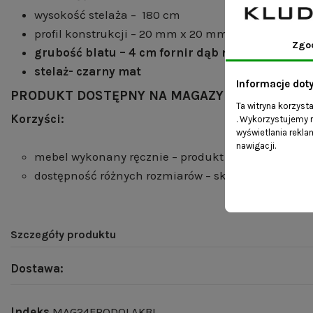
wysokość stelaża – 180 cm
profil konstrukcji – 20 mm x 20 mm
Zgo
grubość blatu – 4 cm fornir dąb naturalny laki
stelaż- czarny mat
Informacje dot
PRODUKT DOSTĘPNY NA MAGAZYNIE- WYSYŁKA
Ta witryna korzyst
Korzyści:
. Wykorzystujemy r
wyświetlania rekl
nawigacji.
mebel wykonany ręcznie – produkt gotowy do wysył
dostępność różnych rozmiarów – skontaktuj się z n
Szczegóły produktu
Dostawa:
Indeks
MAG24FRODOLAKBL