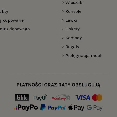
Wieszaki
ukty
Konsole
ej kupowane
Ławki
rniru dębowego
Hokery
Komody
Regały
Pielęgnacja mebli
PŁATNOŚCI ORAZ RATY OBSŁUGUJĄ