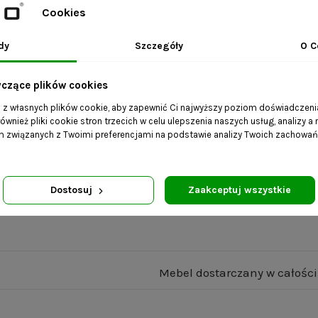
Cookies
dy
Szczegóły
O C
erowany
yczące plików cookies
 24H
a z własnych plików cookie, aby zapewnić Ci najwyższy poziom doświadczenia
ównież pliki cookie stron trzecich w celu ulepszenia naszych usług, analizy a
am związanych z Twoimi preferencjami na podstawie analizy Twoich zachowa
ki
ami i wybierz dowolne wymiary.
Dostosuj
Zaakceptuj wszystkie
Mebel dostarczany w całości