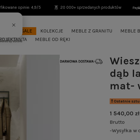
fikowane opinie: 4,9/5
20 000+ sprzedanych produktów
SEASON SALE
KOLEKCJE
MEBLE Z GRANITU
MEBLE B
ROJEKTANTA
MEBLE OD RĘKI
Wiesz
dąb l
mat- 
Ostatnie szt
1 540,00 zł
Brutto
-Wysyłka w 