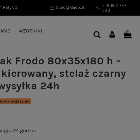
+48 667 747
Raty 0%
biuro@kludo.pl
588
ASIC
WZORNIKI
ak Frodo 80x35x180 h -
akierowany, stelaż czarny
wysyłka 24h
uki w magazynie
ciągu 24 godzin