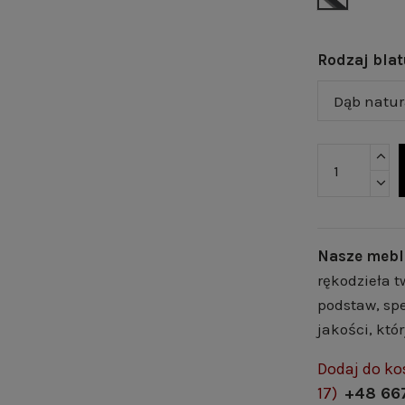
Rodzaj bla
Nasze mebl
rękodzieła t
podstaw, spe
jakości, któ
Dodaj do ko
17)
+48 66