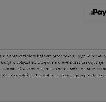
dealnie sprawdzi się w każdym przedpokoju. Jego minimal
rukcja w połączaniu z pięknem drewna oraz praktycznymi
ić odzież wierzchnią oraz pojemną półkę na buty. Propoz
czas wizyty gości, którzy okrycie zostawiają w przedpokoj