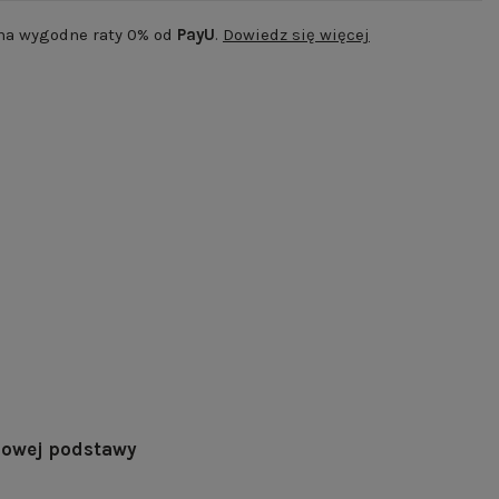
 na wygodne raty 0% od
PayU
.
Dowiedz się więcej
lowej podstawy
T | RAL 9005