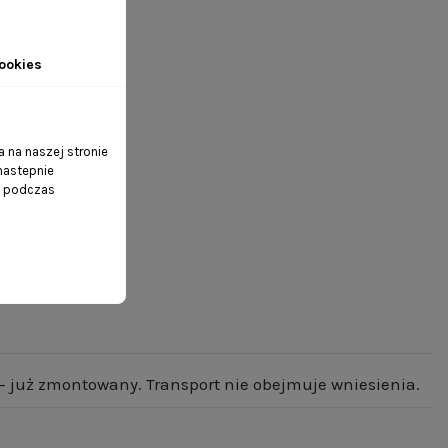
ookies
 na naszej stronie
 nastepnie
ń podczas
- już zmontowany. Transport nie obejmuje wniesienia.