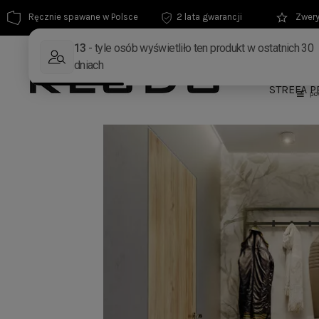
Ręcznie spawane w Polsce
2 lata gwarancji
Zwery
MEBLE
STREFA P