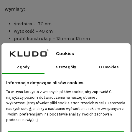
Wymiary:
średnica – 70 cm
wysokość – 40 cm
profil konstrukcji – 15 mm x 15 mm
grubość blatu – 40 mm
Cookies
PRODUKT NOWY DOSTĘPNY NA MAGAZYNIE.
WYSYŁKA 24H
Zgody
Szczegóły
O Cookies
Korzyści:
Informacje dotyczące plików cookies
Ta witryna korzysta z własnych plików cookie, aby zapewnić Ci
mebel wykonany ręcznie – produkt gotowy do
najwyższy poziom doświadczenia na naszej stronie .
wysyłki
Wykorzystujemy również pliki cookie stron trzecich w celu ulepszenia
dostępność różnych rozmiarów – skontaktuj się z
naszych usług, analizy a nastepnie wyświetlania reklam związanych z
Twoimi preferencjami na podstawie analizy Twoich zachowań
nami i wybierz dowolne wymiary
podczas nawigacji.