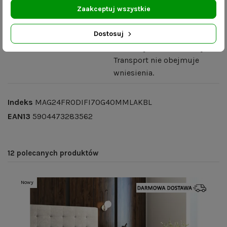
Zaakceptuj wszystkie
Szczegóły produktu
Dostosuj
Dostawa:
Mebel dostarczany w
całości- już zmontowany.
Transport nie obejmuje
wniesienia.
Indeks
MAG24FRODIFI70G40MMLAKBL
EAN13
5904473283562
12 polecanych produktów
Nowy