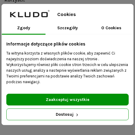
Cookies
mebel wykonany ręcznie;
dostępność różnych rozmiarów – skontaktuj się z
Zgody
Szczegóły
O Cookies
nami i wybierz dowolne wymiary.
Informacje dotyczące plików cookies
Ta witryna korzysta z własnych plików cookie, aby zapewnić Ci
Szczegóły produktu
najwyższy poziom doświadczenia na naszej stronie .
Wykorzystujemy również pliki cookie stron trzecich w celu ulepszenia
Dostawa:
Mebel dostarczany w
naszych usług, analizy a nastepnie wyświetlania reklam związanych z
kartonie w całości- już
Twoimi preferencjami na podstawie analizy Twoich zachowań
podczas nawigacji.
zmontowany. W zależności
od rozmiarów i wagi
przesyłki, transport może
Zaakceptuj wszystkie
nie obejmować wniesienia.
Dostosuj
Indeks
MAG24