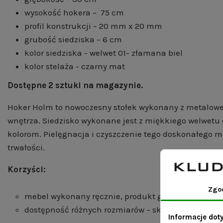
wysokość hokera – 75 cm
profil konstrukcji – 20 mm x 20 mm
grubość siedziska – 6 cm
kolor siedziska - welwet 01- złamana biel
kolor stelaża - czarny mat
Dostępne 2 sztuki na magazynie.
Hoker Holm to nowoczesny stołek wykonany z metalowej 
wnętrza. Siedzisko wykonane jest z miękkiego welwetu 
kolorom. Pielęgnacja i czyszczenie tego doskonałego ma
trwałości.
Korzyści:
Zgo
mebel wykonany ręcznie, produkt gotowy do wysyłk
dostępność różnych rozmiarów – skontaktuj się z n
Informacje dot