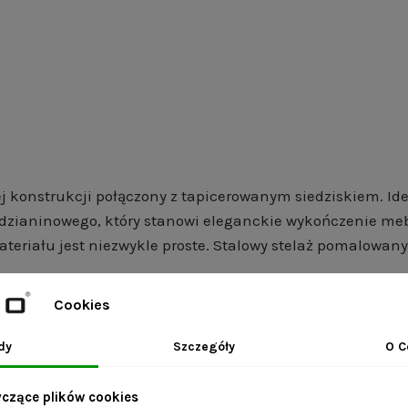
konstrukcji połączony z tapicerowanym siedziskiem. Idea
dzianinowego, który stanowi eleganckie wykończenie mebl
teriału jest niezwykle proste. Stalowy stelaż pomalowany
Cookies
dy
Szczegóły
O C
i;
ami i wybierz dowolne wymiary.
yczące plików cookies