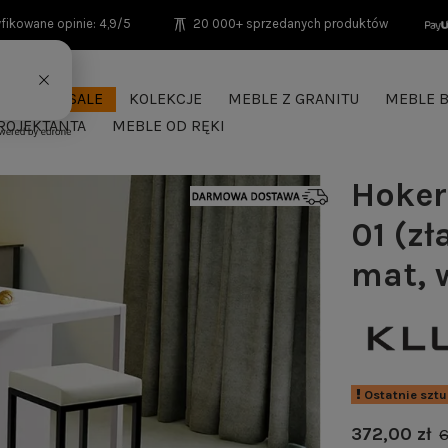
fikowane opinie: 4,9/5
20 000+ sprzedanych produktów
SEASON SALE
KOLEKCJE
MEBLE Z GRANITU
MEBLE B
ROJEKTANTA
MEBLE OD RĘKI
Hoker
01 (zł
mat, 
Ostatnie szt
372,00 zł
6