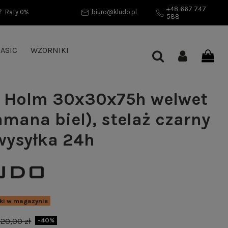
+48 667 747
Raty 0%
biuro@kludo.pl
588
ASIC
WZORNIKI
 Holm 30x30x75h welwet
amana biel), stelaż czarny
wysyłka 24h
uki w magazynie
20,00 zł
-40%