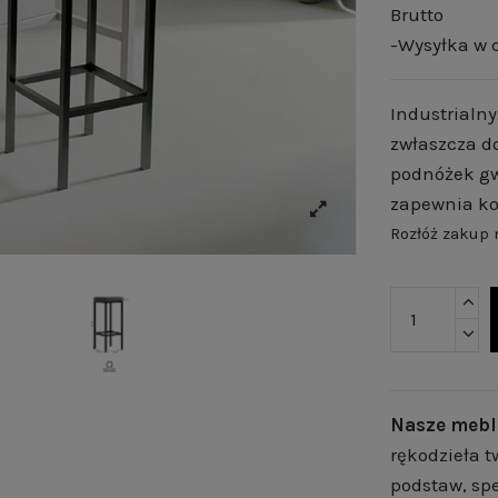
Brutto
-Wysyłka w c
Industrialn
zwłaszcza d
podnóżek gw
zapewnia ko
Rozłóż zakup
Nasze mebl
rękodzieła t
podstaw, spe