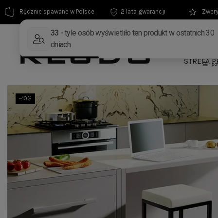
Ręcznie spawane w Polsce
2 lata gwarancji
Zwery
MEBLE
STREFA P
-40%