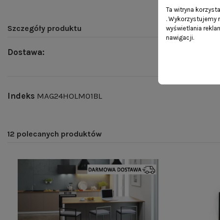
Ta witryna korzyst
. Wykorzystujemy r
Szczegóły produktu
wyświetlania rekl
nawigacji.
Dostawa:
Indeks
MAG24HOLM01BL
12 polecanych produktów