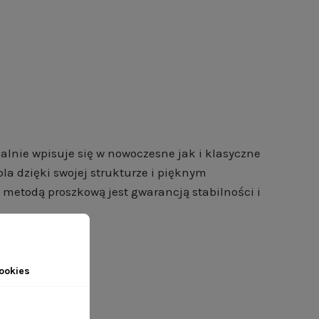
lnie wpisuje się w nowoczesne jak i klasyczne
a dzięki swojej strukturze i pięknym
 metodą proszkową jest gwarancją stabilności i
ookies