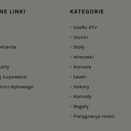
NE LINKI
KATEGORIE
Szafki RTV
Stoliki
jektanta
Stoły
Wieszaki
ukty
Konsole
ej kupowane
Ławki
rniru dębowego
Hokery
Komody
Regały
Pielęgnacja mebli