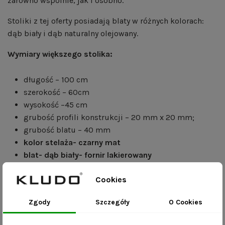
zarówno wspólnie, jak i osobno.
Stoliki z tej oferty posiadają blaty w różnych kolorach:
dąb biały i dąb naturalny olejowany.
Wymiary większego stolika:
długość – 100 cm
szerokość – 60cm
wysokość –45 cm
grubość profili konstrukcji – 20 mm x 20 mm;
grubość blatu – 40 mm
kolor stelaża- czarny mat
blat- dąb biały- fornir lakierowany
Wymiary mniejszego stolika:
Cookies
długość – 54 cm;
Zgody
Szczegóły
O Cookies
szerokość – 54 cm;
wysokość – 35 cm;