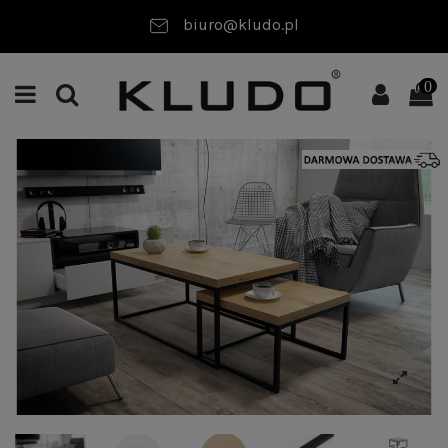
biuro@kludo.pl
0