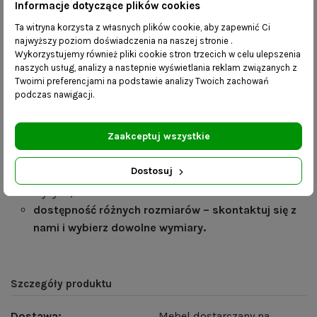
Informacje dotyczące plików cookies
grubość profili konstrukcji – 20 mm x 20 mm;
Ta witryna korzysta z własnych plików cookie, aby zapewnić Ci
grubość blatu – 40 mm
najwyższy poziom doświadczenia na naszej stronie .
kolor stelaża- czarny mat
Wykorzystujemy również pliki cookie stron trzecich w celu ulepszenia
blat- dąb naturalny- fornir olejowany
naszych usług, analizy a nastepnie wyświetlania reklam związanych z
Twoimi preferencjami na podstawie analizy Twoich zachowań
PRODUKT DOSTĘPNY NA MAGAZYNIE. WYSYŁKA
podczas nawigacji.
24H
Zaakceptuj wszystkie
Korzyści
Dostosuj
mebel wykonany ręcznie, produkt gotowy do
wysyłki;
dostępność różnych rozmiarów – skontaktuj się z
nami i wybierz dowolne wymiary.
Szczegóły produktu
Dostawa:
Mebel dostarczany na