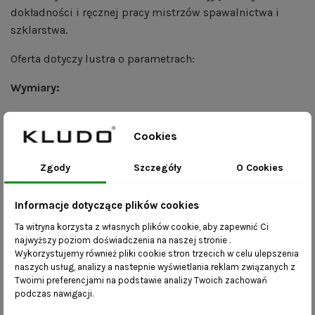
dokładności i ręcznej pracy mistrzów spawalnictwa i
szklarstwa.
Oferta dotyczy lustra o parametrach:
Wymiary:
szerokość – 130 cm
Cookies
wysokość – 100 cm
grubość ramy – 20 mm x 20 mm
Zgody
Szczegóły
O Cookies
rama- czarny mat
PRODUKT DOSTĘPNY NA MAGAZYNIE. SZYBKA
Informacje dotyczące plików cookies
WYSYŁKA.
Ta witryna korzysta z własnych plików cookie, aby zapewnić Ci
Produkt powystawowy.
najwyższy poziom doświadczenia na naszej stronie .
Wykorzystujemy również pliki cookie stron trzecich w celu ulepszenia
naszych usług, analizy a nastepnie wyświetlania reklam związanych z
Korzyści:
Twoimi preferencjami na podstawie analizy Twoich zachowań
podczas nawigacji.