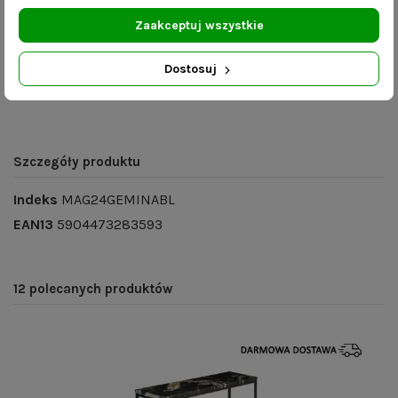
lustro wykonane ręcznie – produkt gotowy do
wysyłki.
Zaakceptuj wszystkie
dostępność różnych rozmiarów – na życzenie
klienta możemy stworzyć lustro o innych
Dostosuj
wymiarach.
Szczegóły produktu
Indeks
MAG24GEMINABL
EAN13
5904473283593
12 polecanych produktów