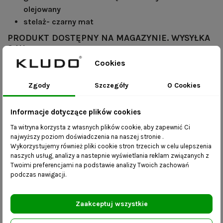
olejowany
stelaż- czarny mat
PRODUKT DOSTĘPNY NA MAGAZYNIE. WYSYŁKA
24H
Cookies
Korzyści:
Zgody
Szczegóły
O Cookies
produkt wykonany ręcznie- ze szczególną
Informacje dotyczące plików cookies
dbałością o detale;
Ta witryna korzysta z własnych plików cookie, aby zapewnić Ci
łączenia i spawy są skrupulatnie szlifowane przed
najwyższy poziom doświadczenia na naszej stronie .
malowaniem proszkowym tak, aby żadne
Wykorzystujemy również pliki cookie stron trzecich w celu ulepszenia
niedoskonałości nie wpłynęły na estetykę produktu;
naszych usług, analizy a nastepnie wyświetlania reklam związanych z
Twoimi preferencjami na podstawie analizy Twoich zachowań
pięć kolorów ramy dostępnych do wyboru;
podczas nawigacji.
stabilność będąca efektem dokładności i precyzji
podczas wykonania;
Zaakceptuj wszystkie
mebel jest kompletny, dostarczany do Państwa w
całości i nie wymaga skręcania;