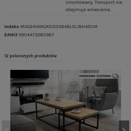
zmontowany. Transport nie
obejmuje wniesienia.
Indeks
MAG24VARGAS120X64BLOL18H45CM
EAN13
5904473280387
12 polecanych produktów