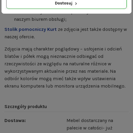
Dostosuj
dostępność różnych rozmiarów – w celu stworzenia
mebla w innym rozmiarze prosimy o kontakt z
naszym biurem obsługi;
Stolik pomocniczy Kurt
ze zdjęcia jest także dostępny w
naszej ofercie.
Zdjęcia mają charakter poglądowy – usłojenie i odcień
blatów i półek mogą nieznacznie odbiegać od
rzeczywistości ze względu na naturalne różnice w
wykorzystywanym aktualnie przez nas materiale. Na
odbiór kolorów mogą mieć także wpływ ustawienia
ekranu komputera lub monitora urządzenia mobilnego.
Szczegóły produktu
Dostawa:
Mebel dostarczany na
palecie w całości- już