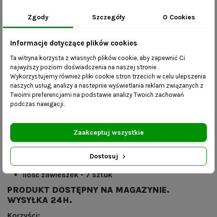
estetyczny montaż.
Zgody
Szczegóły
O Cookies
Na zdjęciu zaprezentowany jest wieszak o szerokości 80
cm. W zależności od wybranego rozmiaru produkt może
Informacje dotyczące plików cookies
różnić się proporcjami i ilością zawieszek.
Ta witryna korzysta z własnych plików cookie, aby zapewnić Ci
najwyższy poziom doświadczenia na naszej stronie .
Oferta dotyczy wieszaka o następujących parametrach:
Wykorzystujemy również pliki cookie stron trzecich w celu ulepszenia
naszych usług, analizy a nastepnie wyświetlania reklam związanych z
Wymiary:
Twoimi preferencjami na podstawie analizy Twoich zachowań
podczas nawigacji.
długość – 70 cm
wysokość – 4,5 cm
Zaakceptuj wszystkie
głębokość – 3,5 cm
grubość stali- 2 mm
Dostosuj
kolor - czarny mat
ilość zawieszek - 7 sztuk
PRODUKT DOSTĘPNY NA MAGAZYNIE.
WYSYŁKA 24H.
Korzyści: