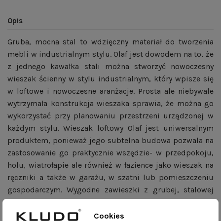
Opis
Gruba, mocna stal to wdzięczny materiał do tworzenia
mebli w industrialnym stylu. Olaf jest dowodem na to, że
z jednego kawałka stali można stworzyć nowoczesny
wieszak ścienny w stylu industrialnym, który wpisze się
w loftowe i nowoczesne aranżacje. Prosta ale niebywale
wytrzymała konstrukcja wieszaka sprawia, że można go
wykorzystać przy planowaniu przestrzeni urządzonej w
każdym stylu. Wieszak loftowy Olaf jest uniwersalnym
produktem, ponieważ jego subtelna budowa pozwala na
zastosowanie go praktycznie wszędzie- w przedpokoju,
holu, wiatrołapie ale również w łazience jako wieszak na
ręczniki a także w garażu, w szatni lub pomieszczeniu
gospodarczym. Wygodne zawieszki z grubej, stalowej
blachy utrzymają nawet duży ciężar, a kołki z wkrętami i
zaślepkami dołączane do wieszaka zapewniają stabilny,
Cookies