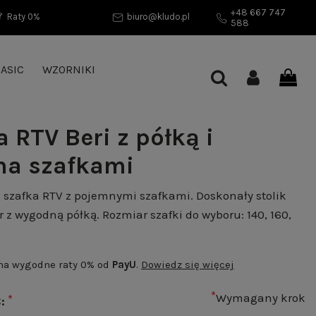
+48 667 747
Raty 0%
biuro@kludo.pl
588
ASIC
WZORNIKI
 RTV Beri z półką i
a szafkami
a szafka RTV z pojemnymi szafkami. Doskonały stolik
r z wygodną półką. Rozmiar szafki do wyboru: 140, 160,
 na wygodne raty 0% od
PayU
.
Dowiedz się więcej
*
Wymagany krok
*
Ć: