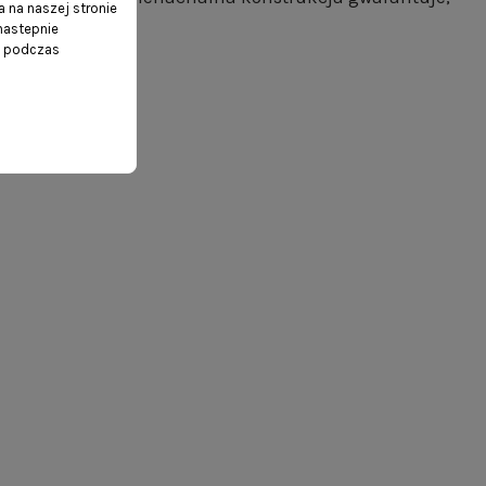
 na naszej stronie
 nastepnie
ń podczas
y