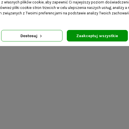
a z własnych plików cookie, aby zapewnić Ci najwyższy poziom doświadczenia
zostałego wystroju pomieszczenia.
ównież pliki cookie stron trzecich w celu ulepszenia naszych usług, analizy a
am związanych z Twoimi preferencjami na podstawie analizy Twoich zachowa
- dąb naturalny fornir lakierowany.
ści 200cm. Blat i fronty- płyta Kronospan - Dąb Craft Złot
Dostosuj
Zaakceptuj wszystkie