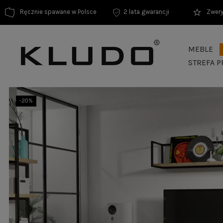
Ręcznie spawane w Polsce
2 lata gwarancji
Zwery
MEBLE
STREFA P
-20%