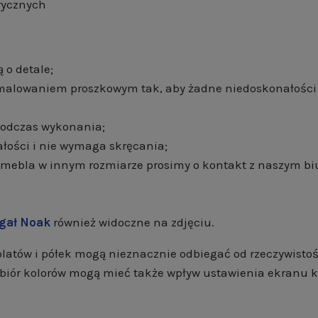
rycznych
 o detale;
d malowaniem proszkowym tak, aby żadne niedoskonałości 
 podczas wykonania;
łości i nie wymaga skręcania;
 mebla w innym rozmiarze prosimy o kontakt z naszym bi
gał Noak
również widoczne na zdjęciu.
 blatów i półek mogą nieznacznie odbiegać od rzeczywisto
dbiór kolorów mogą mieć także wpływ ustawienia ekranu 