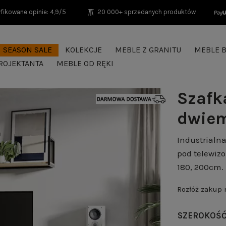
fikowane opinie: 4,9/5
20 000+ sprzedanych produktów
SEASON SALE
KOLEKCJE
MEBLE Z GRANITU
MEBLE B
ROJEKTANTA
MEBLE OD RĘKI
Szafka
dwiem
Industrialn
pod telewizo
180, 200cm.
Rozłóż zakup
SZEROKOŚ