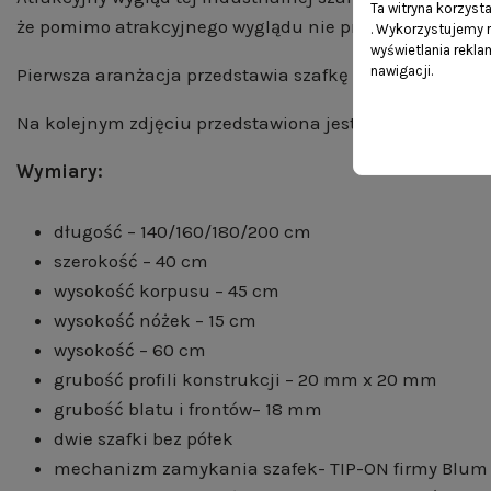
Ta witryna korzyst
że pomimo atrakcyjnego wyglądu nie przytłoczy ona po
. Wykorzystujemy r
wyświetlania rekl
nawigacji.
Pierwsza aranżacja przedstawia szafkę wykonaną z płyty
Na kolejnym zdjęciu przedstawiona jest szafka o szeroko
Wymiary:
długość – 140/160/180/200 cm
szerokość – 40 cm
wysokość korpusu – 45 cm
wysokość nóżek – 15 cm
wysokość – 60 cm
grubość profili konstrukcji – 20 mm x 20 mm
grubość blatu i frontów– 18 mm
dwie szafki bez półek
mechanizm zamykania szafek- TIP-ON firmy Blum