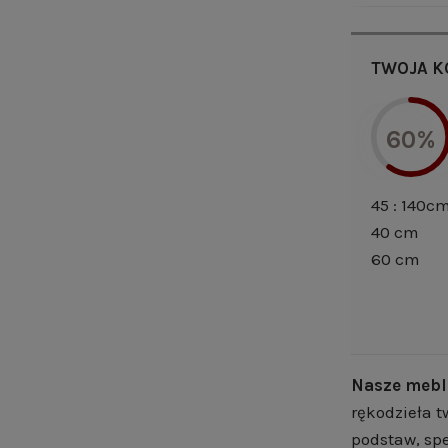
TWOJA K
60%
45 : 140c
40 cm
60 cm
Nasze mebl
rękodzieła t
podstaw, spe