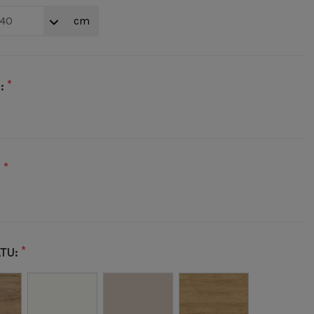
140
cm
*
:
*
:
*
ATU: