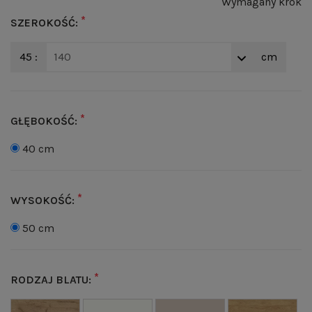
Wymagany krok
*
SZEROKOŚĆ:
45 :
140
cm
*
GŁĘBOKOŚĆ:
40 cm
*
WYSOKOŚĆ:
50 cm
*
RODZAJ BLATU: