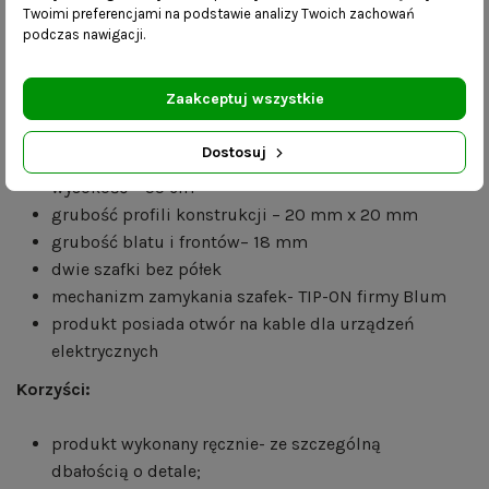
Twoimi preferencjami na podstawie analizy Twoich zachowań
Wymiary:
podczas nawigacji.
długość – 140/160/180/200 cm
Zaakceptuj wszystkie
szerokość – 40 cm
wysokość korpusu – 45 cm
Dostosuj
wysokość nóżek – 15 cm
wysokość – 55 cm
grubość profili konstrukcji – 20 mm x 20 mm
grubość blatu i frontów– 18 mm
dwie szafki bez półek
mechanizm zamykania szafek- TIP-ON firmy Blum
produkt posiada otwór na kable dla urządzeń
elektrycznych
Korzyści:
produkt wykonany ręcznie- ze szczególną
dbałością o detale;