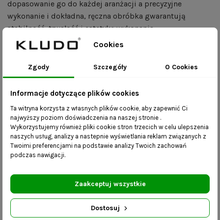
dopasowanie go do każdej aranżacji a precyzyjne
wykonanie i dokładna, ręczna obróbka gwarantują
stabilność, trwałość i estetykę wykonania.
Cookies
Korzyści:
Zgody
Szczegóły
O Cookies
produkt wykonany ręcznie- ze szczególną
dbałością o detale i według Państwa
Informacje dotyczące plików cookies
indywidualnych parametrów;
Ta witryna korzysta z własnych plików cookie, aby zapewnić Ci
łączenia i spawy są skrupulatnie szlifowane przed
najwyższy poziom doświadczenia na naszej stronie .
malowaniem proszkowym tak, aby żadne
Wykorzystujemy również pliki cookie stron trzecich w celu ulepszenia
niedoskonałości nie wpłynęły na estetykę produktu;
naszych usług, analizy a nastepnie wyświetlania reklam związanych z
Twoimi preferencjami na podstawie analizy Twoich zachowań
pięć kolorów ramy dostępnych do wyboru;
podczas nawigacji.
stabilność będąca efektem dokładności i precyzji
podczas wykonania;
dostępność różnych rozmiarów;
Zaakceptuj wszystkie
mebel jest produktem kompletnym, który jest
dostarczany do Państwa w całości i nie wymaga
Dostosuj