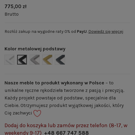
775,00 zł
Brutto
Rozłóż zakup na wygodne raty 0% od
PayU
.
Dowiedz się więcej
Kolor metalowej podstawy
BIAŁY MAT | RAL 9003
CZARNY MAT | RAL 9005
SZARY MAT | RAL 7004
ZŁOTY POŁYSK | RAL 1036
GRAFITOWY MAT | RAL 7024
Nasze meble to produkt wykonany w Polsce
– to
unikalne ręczne rękodzieła tworzone z pasją i precyzją.
Każdy projekt powstaje od podstaw, specjalnie dla
Ciebie. Otrzymujesz produkt wyjątkowej jakości, który
Cię zachwyci
Dodaj do koszyka lub zamów przez telefon (8-17, w
weekendy 9-17)
+48 667 747 588