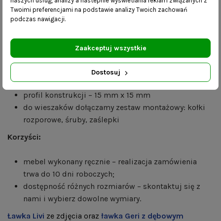
naszych usług, analizy a nastepnie wyświetlania reklam związanych z
Twoimi preferencjami na podstawie analizy Twoich zachowań
80 cm - 9 sztuk
podczas nawigacji.
Wymiary:
Zaakceptuj wszystkie
długość – 80 cm
wysokość – 35 cm
Dostosuj
głębokość stalowej półki – 25 cm
profil konstrukcji – 15 mm x 15 mm
do wieszaków dołączamy zestaw montażowy: kołki
rozporowe, śruby, zaślepki
Korzyści:
mebel wykonany ręcznie – realizacja zamówienia
trwa do 10 dni roboczych;
dostępność różnych rozmiarów – skontaktuj się z
nami i wybierz dowolne wymiary.
Ławka Livi
ze zdjęcia oraz
ławka Geri z dębowym