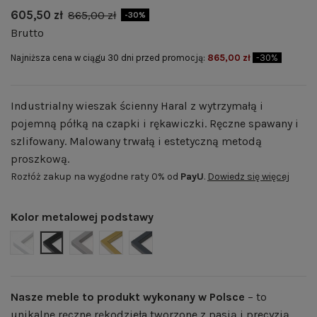
605,50 zł
865,00 zł
-30%
Brutto
Najniższa cena w ciągu 30 dni przed promocją:
865,00 zł
-30%
Industrialny wieszak ścienny Haral z wytrzymałą i
pojemną półką na czapki i rękawiczki. Ręczne spawany i
szlifowany. Malowany trwałą i estetyczną metodą
proszkową.
Rozłóż zakup na wygodne raty 0% od
PayU
.
Dowiedz się więcej
Kolor metalowej podstawy
BIAŁY MAT | RAL 9003
CZARNY MAT | RAL 9005
SZARY MAT | RAL 7004
ZŁOTY POŁYSK | RAL 1036
GRAFITOWY MAT | RAL 7024
Nasze meble to produkt wykonany w Polsce
– to
unikalne ręczne rękodzieła tworzone z pasją i precyzją.