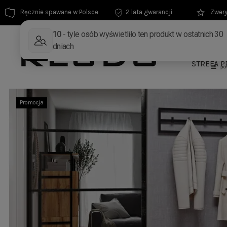
Ręcznie spawane w Polsce
2 lata gwarancji
Zwery
MEBLE
STREFA P
Promocja