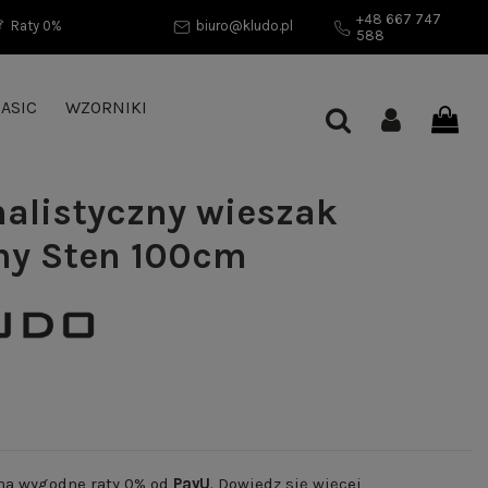
+48 667 747
Raty 0%
biuro@kludo.pl
588
ASIC
WZORNIKI
alistyczny wieszak
ny Sten 100cm
 na wygodne raty 0% od
PayU
.
Dowiedz się więcej