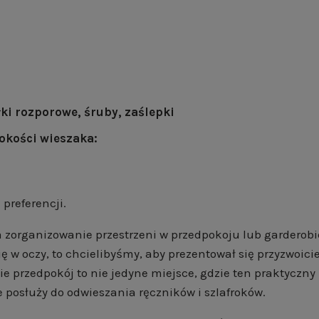
i rozporowe, śruby, zaślepki
rokości wieszaka:
 preferencji.
 zorganizowanie przestrzeni w przedpokoju lub garderobie
w oczy, to chcielibyśmy, aby prezentował się przyzwoicie
ie przedpokój to nie jedyne miejsce, gdzie ten praktyczn
e posłuży do odwieszania ręczników i szlafroków.