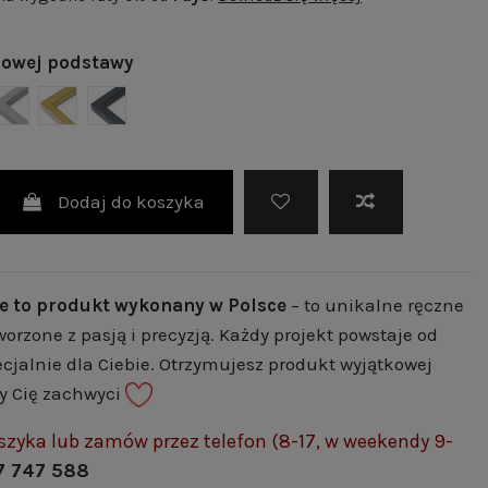
lowej podstawy
 | RAL 9003
NY MAT | RAL 9005
SZARY MAT | RAL 7004
ZŁOTY POŁYSK | RAL 1036
GRAFITOWY MAT | RAL 7024
Dodaj do koszyka
e to produkt wykonany w Polsce
– to unikalne ręczne
worzone z pasją i precyzją. Każdy projekt powstaje od
cjalnie dla Ciebie. Otrzymujesz produkt wyjątkowej
ry Cię zachwyci
szyka lub zamów przez telefon (8-17, w weekendy 9-
7 747 588