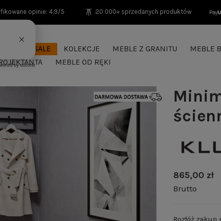
fikowane opinie: 4,9/5
20 000+ sprzedanych produktów
SEASON SALE
KOLEKCJE
MEBLE Z GRANITU
MEBLE B
ROJEKTANTA
MEBLE OD RĘKI
Minim
ścien
865,00 zł
Brutto
Rozłóż zakup