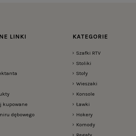
NE LINKI
KATEGORIE
Szafki RTV
Stoliki
jektanta
Stoły
Wieszaki
ukty
Konsole
ej kupowane
Ławki
rniru dębowego
Hokery
Komody
Regały