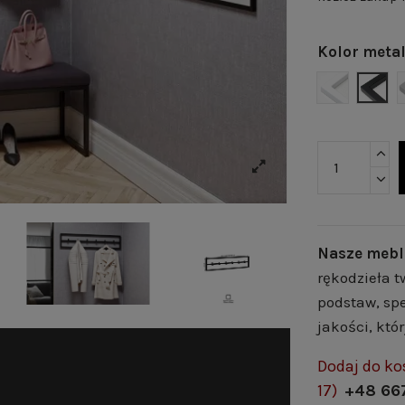
Kolor meta
BIAŁY MAT
CZAR
Nasze mebl
rękodzieła t
podstaw, spe
jakości, któ
Dodaj do ko
17)
+48 66