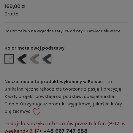
169,00 zł
Brutto
Rozłóż zakup na wygodne raty 0% od
PayU
.
Dowiedz się więcej
Kolor metalowej podstawy
BIAŁY MAT | RAL 9003
CZARNY MAT | RAL 9005
SZARY MAT | RAL 7004
GRAFITOWY MAT | RAL 7024
Nasze meble to produkt wykonany w Polsce
– to
unikalne ręczne rękodzieła tworzone z pasją i precyzją.
Każdy projekt powstaje od podstaw, specjalnie dla
Ciebie. Otrzymujesz produkt wyjątkowej jakości, który
Cię zachwyci
Dodaj do koszyka lub zamów przez telefon (8-17, w
weekendy 9-17)
+48 667 747 588