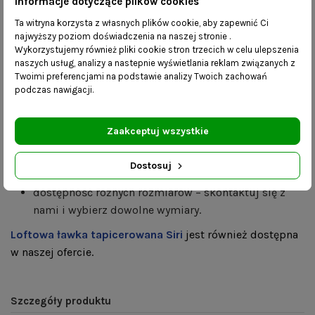
Informacje dotyczące plików cookies
blachy utrzymają nawet duży ciężar, a kołki z wkrętami i
zaślepkami dołączane do wieszaka zapewniają stabilny,
Ta witryna korzysta z własnych plików cookie, aby zapewnić Ci
najwyższy poziom doświadczenia na naszej stronie .
estetyczny montaż. Metalowy wieszak ścienny Olaf
Wykorzystujemy również pliki cookie stron trzecich w celu ulepszenia
dostępny jest w kilku rozmiarach i kolorach co sprawia,
naszych usług, analizy a nastepnie wyświetlania reklam związanych z
że dopasowanie go do własnych potrzeb i gustów nie
Twoimi preferencjami na podstawie analizy Twoich zachowań
podczas nawigacji.
stanowi żadnego problemu.
Korzyści:
Zaakceptuj wszystkie
mebel wykonany ręcznie – realizacja zamówienia
Dostosuj
trwa do 2 dni roboczych;
dostępność różnych rozmiarów – skontaktuj się z
nami i wybierz dowolne wymiary.
Loftowa ławka tapicerowana Siri
jest również dostępna
w naszej ofercie.
Szczegóły produktu