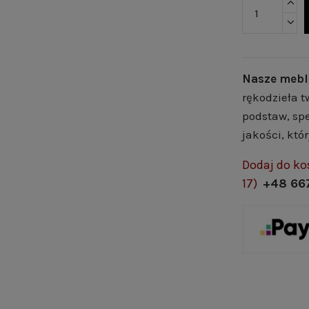
Nasze mebl
rękodzieła t
podstaw, spe
jakości, któ
Dodaj do ko
17)
+48 66