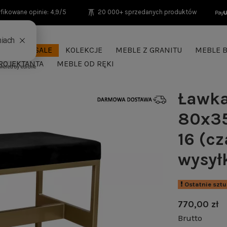
fikowane opinie: 4,9/5
20 000+ sprzedanych produktów
SEASON SALE
KOLEKCJE
MEBLE Z GRANITU
MEBLE B
ROJEKTANTA
MEBLE OD RĘKI
Ławka
80x35
16 (cz
wysył
Ostatnie szt
770,00 zł
Brutto