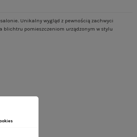
y salonie. Unikalny wygląd z pewnością zachwyci
oda blichtru pomieszczeniom urządzonym w stylu
ookies