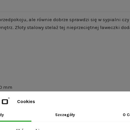
rzedpokoju, ale równie dobrze sprawdzi się w sypialni cz
ętrz. Złoty stalowy stelaż tej nieprzeciętnej ławeczki d
 20 mm
Cookies
dy
Szczegóły
O C