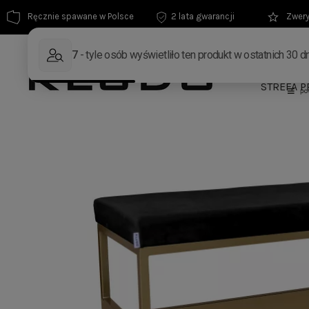
Ręcznie spawane w Polsce
2 lata gwarancji
Zwery
MEBLE
STREFA P