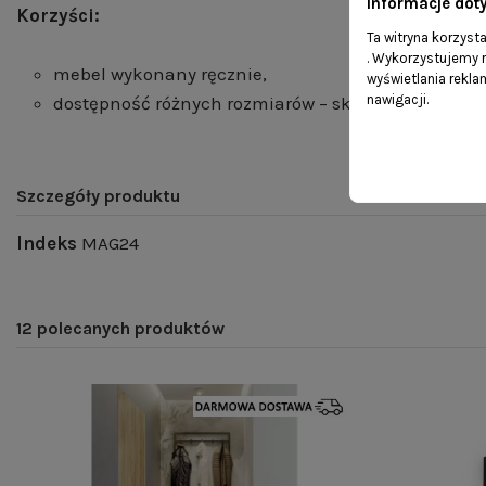
Informacje dot
Korzyści:
Ta witryna korzyst
. Wykorzystujemy r
mebel wykonany ręcznie,
wyświetlania rekl
nawigacji.
dostępność różnych rozmiarów – skontaktuj się z n
Szczegóły produktu
Indeks
MAG24
12 polecanych produktów