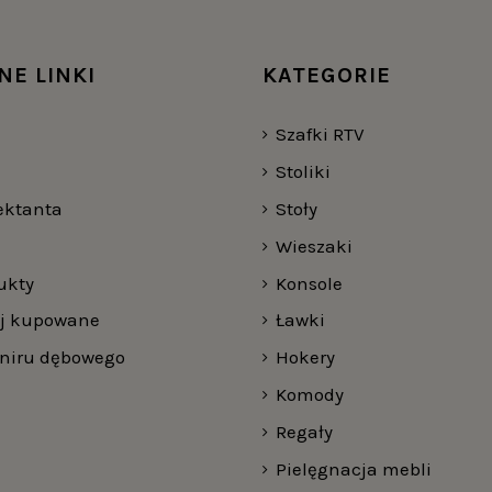
NE LINKI
KATEGORIE
Szafki RTV
Stoliki
jektanta
Stoły
Wieszaki
ukty
Konsole
ej kupowane
Ławki
rniru dębowego
Hokery
Komody
Regały
Pielęgnacja mebli