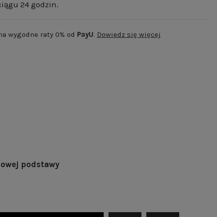
iągu 24 godzin.
 na wygodne raty 0% od
PayU
.
Dowiedz się więcej
lowej podstawy
YSK | RAL 1036