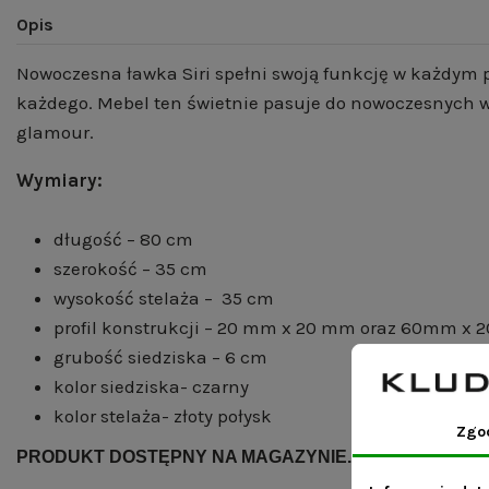
Opis
Nowoczesna ławka Siri spełni swoją funkcję w każdym p
każdego. Mebel ten świetnie pasuje do nowoczesnych wn
glamour.
Wymiary:
długość – 80 cm
szerokość – 35 cm
wysokość stelaża – 35 cm
profil konstrukcji – 20 mm x 20 mm oraz 60mm x
grubość siedziska – 6 cm
kolor siedziska- czarny
kolor stelaża- złoty połysk
Zgo
PRODUKT DOSTĘPNY NA MAGAZYNIE. WYSYŁKA 24H