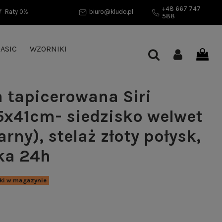
+48 667 747
Raty 0%
biuro@kludo.pl
588
ASIC
WZORNIKI
 tapicerowana Siri
x41cm- siedzisko welwet
arny), stelaż złoty połysk,
ka 24h
uki w magazynie