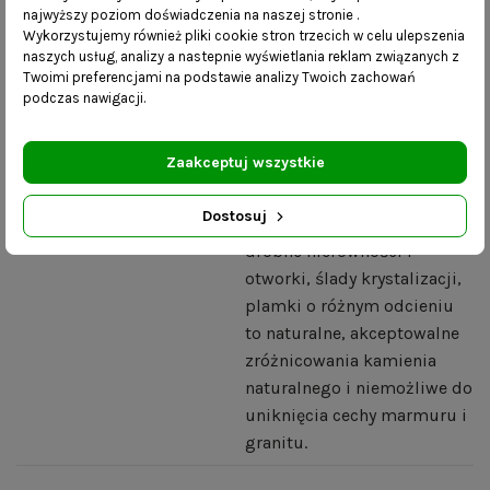
najwyższy poziom doświadczenia na naszej stronie .
Szczegóły produktu
Wykorzystujemy również pliki cookie stron trzecich w celu ulepszenia
naszych usług, analizy a nastepnie wyświetlania reklam związanych z
Dostawa:
Mebel dostarczany na
Twoimi preferencjami na podstawie analizy Twoich zachowań
palecie w całości- już
podczas nawigacji.
zmontowany. Transport nie
obejmuje wniesienia.
Zaakceptuj wszystkie
Blat z granitu lub marmuru:
Zróżnicowany kolor żyłek,
Dostosuj
ich grubość i kształt a także
drobne nierówności i
otworki, ślady krystalizacji,
plamki o różnym odcieniu
to naturalne, akceptowalne
zróżnicowania kamienia
naturalnego i niemożliwe do
uniknięcia cechy marmuru i
granitu.